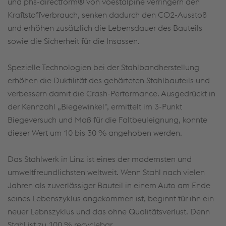
und phs-directform® von voestalpine verringern den
Kraftstoffverbrauch, senken dadurch den CO2-Ausstoß
und erhöhen zusätzlich die Lebensdauer des Bauteils
sowie die Sicherheit für die Insassen.
Spezielle Technologien bei der Stahlbandherstellung
erhöhen die Duktilität des gehärteten Stahlbauteils und
verbessern damit die Crash-Performance. Ausgedrückt in
der Kennzahl „Biegewinkel“, ermittelt im 3-Punkt
Biegeversuch und Maß für die Faltbeuleignung, konnte
dieser Wert um 10 bis 30 % angehoben werden.
Das Stahlwerk in Linz ist eines der modernsten und
umweltfreundlichsten weltweit. Wenn Stahl nach vielen
Jahren als zuverlässiger Bauteil in einem Auto am Ende
seines Lebenszyklus angekommen ist, beginnt für ihn ein
neuer Lebnszyklus und das ohne Qualitätsverlust. Denn
Stahl ist zu 100 % recyclebar.