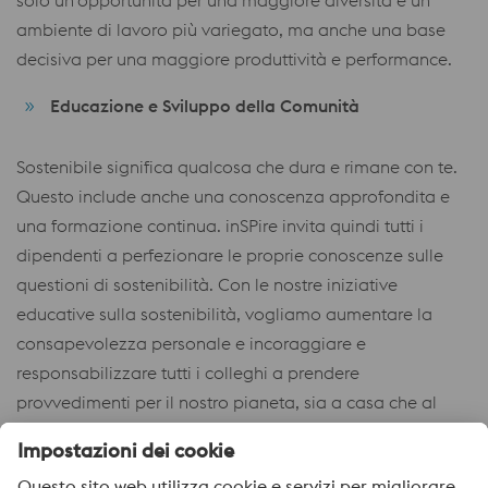
solo un’opportunità per una maggiore diversità e un
ambiente di lavoro più variegato, ma anche una base
decisiva per una maggiore produttività e performance.
Educazione e Sviluppo della Comunità
Sostenibile significa qualcosa che dura e rimane con te.
Questo include anche una conoscenza approfondita e
una formazione continua. inSPire invita quindi tutti i
dipendenti a perfezionare le proprie conoscenze sulle
questioni di sostenibilità. Con le nostre iniziative
educative sulla sostenibilità, vogliamo aumentare la
consapevolezza personale e incoraggiare e
responsabilizzare tutti i colleghi a prendere
provvedimenti per il nostro pianeta, sia a casa che al
lavoro.
Salute