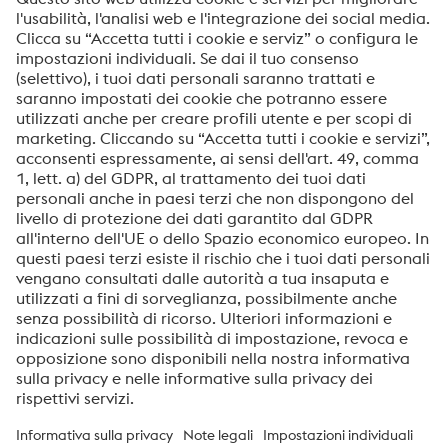
Le misure di impatto sociale promuovono anche la
salute fisica e mentale dei dipendenti. Forniamo ai nostri
dipendenti un supporto affidabile durante tutta la loro
carriera e anche nei momenti personali e
professionalmente impegnativi.
IMPATTO SOCIALE NELLA PRATICA
Oltre a avere un impatto positivo sui nostri dipendenti, le
iniziative si concentrano anche sull’impegno sociale e
sull’agire responsabilmente nei confronti delle persone al
di fuori dell’azienda. Gestire proattivamente questo
impatto e dimostrare così responsabilità sociale è un
elemento centrale di inSPire.