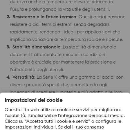
durezza anche a temperature elevate, riducendo
l’usura e prolungando la vita utile degli utensili.
Resistenza alla fatica termica
: Questi acciai possono
resistere a cicli termici estremi senza degradarsi
rapidamente, rendendoli ideali per applicazioni che
implicano variazioni di temperatura rapide e ripetute.
Stabilità dimensionale
: La stabilità dimensionale
durante il trattamento termico e in condizioni
operative è cruciale per mantenere la precisione e
l’affidabilità degli utensili.
Versatilità
: La Serie K offre una gamma di acciai con
diverse proprietà specifiche, permettendo agli
ingegneri di scegliere il materiale più adatto alle loro
esigenze particolari.
L’acciaio K888 è uno dei prodotti di punta della Serie K di
Böhler. È noto per la sua eccellente combinazione di