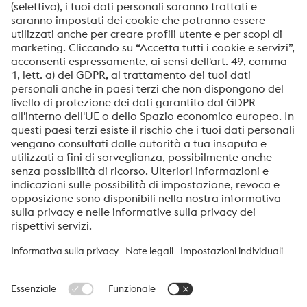
durezza, tenacità e resistenza all’usura, rendendolo
particolarmente efficace in applicazioni di stampaggio e
forgiatura ad alte prestazioni.
Gli acciai della Serie K, e in particolare l’acciaio K888,
rappresentano una soluzione avanzata per le esigenze
moderne di produzione, offrendo prestazioni superiori e
una maggiore durata degli utensili rispetto agli acciai
tradizionali.
Per ricevere le slide della presentazione su formato PDF,
basta compilare il form contatti sul sito di
Böhler:
https://www.bohler.it/it/contatto/
voestalpine High Performance Metals Italia
voestalpine High Performance Metals Italia S.p.A. è una Società