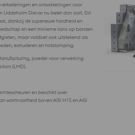
verbeteringen en ontwikkelingen voor
 van Uddeholm Dievar nu beter dan ooit. Dit
al, dankzij de superieure hardheid en
gereedschap en een minieme kans op barsten
itgieten, maar voldoet ook uitstekend als
eden, extruderen en hotstamping.
anufacturing, poeder voor verwerking
ition (LMD).
rmtescheuren en beschikt over
n warmvastheid boven AISI H13 en AISI
3