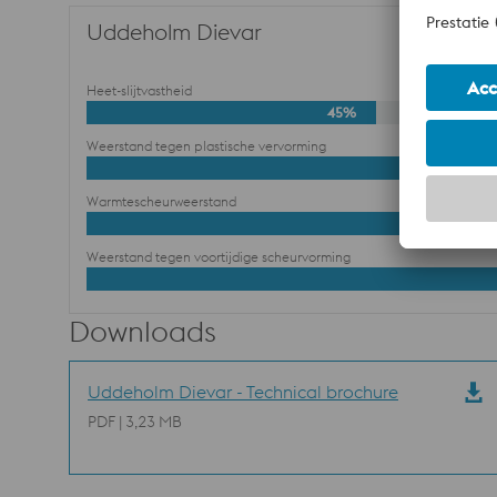
Uddeholm Dievar
Heet-slijtvastheid
45%
Weerstand tegen plastische vervorming
Warmtescheurweerstand
Weerstand tegen voortijdige scheurvorming
Downloads
Uddeholm Dievar - Technical brochure
PDF | 3,23 MB