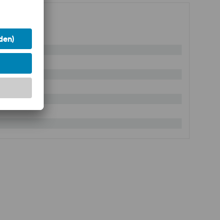
13
%
ng
%
itte
%