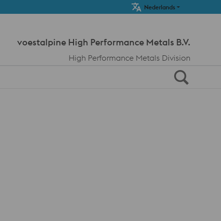
Meta Navi
Nederlands
voestalpine High Performance Metals B.V.
High Performance Metals Division