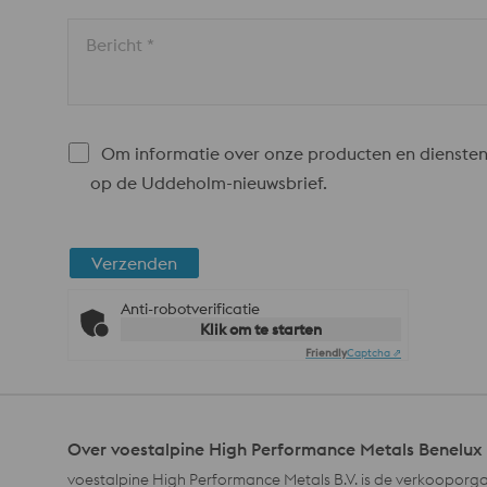
Bericht *
Om informatie over onze producten en diensten
op de Uddeholm-nieuwsbrief.
Verzenden
Anti-robotverificatie
Klik om te starten
Friendly
Captcha ⇗
Over voestalpine High Performance Metals Benelux
voestalpine High Performance Metals B.V. is de verkooporga