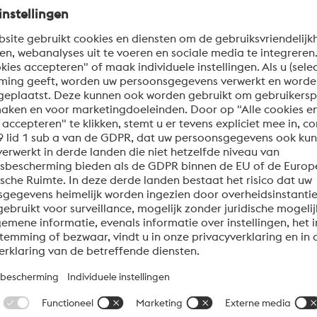
ngen
andeling en tijdens het aanbrengen van coatings