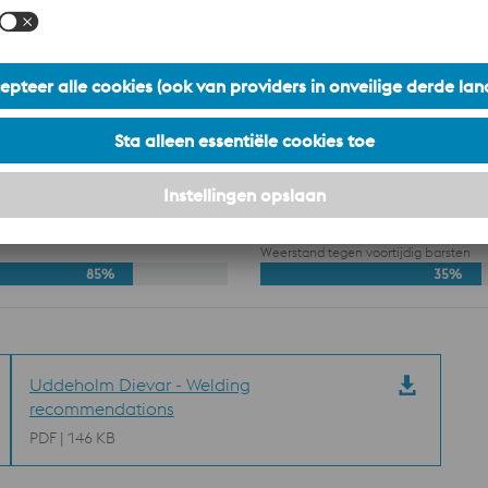
Referentie staal AISI H
Slijtvastheid bij hoge temperaturen
40
Weerstand tegen plastische vervormi
80%
40
Weerstand tegen haarscheuren door h
75%
40
Weerstand tegen voortijdig barsten
85%
35%
Uddeholm Dievar - Welding
recommendations
PDF | 146 KB