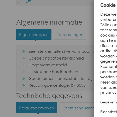
Algemene informatie
Eigenschappen
Toepassingen
Zeer sterk en uiterst vervormbaar in alle richti
Goede ontlaatbestendigheid
Hoge warmvastheid
Uitstekende hardbaarheid
Goede dimensionele stabiliteit bij warmtebeh
Recyclingpercentage: 87,80%
Technische gegevens
Productkenmerken
Chemische samenstelling