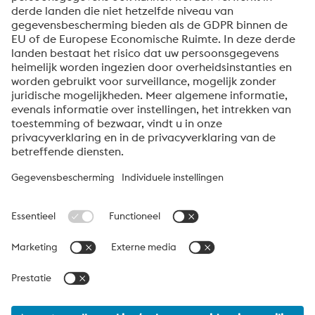
abonnement op de Uddeholm-nieuwsbrief.
Verzenden
Anti-robotverificatie
Klik om te starten
Friendly
Captcha ⇗
Over voestalpine High Performance Metals Benelux
voestalpine High Performance Metals B.V. is de
verkooporganisatie voor Nederland, België en Luxemburg van
de High Performance Metals Division van de voestalpine Groep.
De divisie richt zich op technologisch veeleisende
productsegmenten en is wereldwijd marktleider in
gereedschapsstaal en andere speciale staalsoorten.
voestalpine Group Navigation