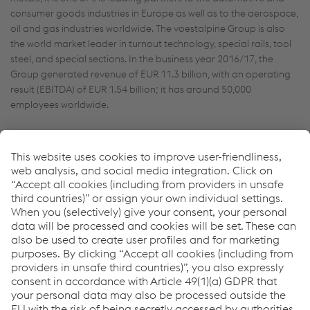
consumer goods industries in Europe as well as to the aerospace,
oil and gas industries worldwide. The voestalpine Group is also
the world market leader in turnout technology, special rails, tool
steel, and special sections. In the business year 2016/17, the
Group generated revenue of EUR 11.3 billion, with an operating
result (EBITDA) of EUR 1.54 billion; it has around 50,000
employees worldwide.
Downloads
Pedido de 600 millones USD sirve de base para la
nueva fábrica de voestalpine en México
PDF | 35 KB
Links
Metal Forming Division