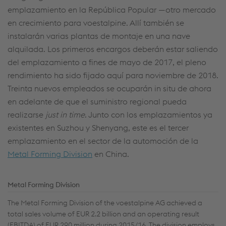
emplazamiento en la República Popular —otro mercado
en crecimiento para voestalpine. Allí también se
instalarán varias plantas de montaje en una nave
alquilada. Los primeros encargos deberán estar saliendo
del emplazamiento a fines de mayo de 2017, el pleno
rendimiento ha sido fijado aquí para noviembre de 2018.
Treinta nuevos empleados se ocuparán in situ de ahora
en adelante de que el suministro regional pueda
realizarse
just in time
. Junto con los emplazamientos ya
existentes en Suzhou y Shenyang, este es el tercer
emplazamiento en el sector de la automoción de la
Metal Forming Division
en China.
Metal Forming Division
The Metal Forming Division of the voestalpine AG achieved a
total sales volume of EUR 2.2 billion and an operating result
(EBITDA) of EUR 290 million during 2015/16. The division employs