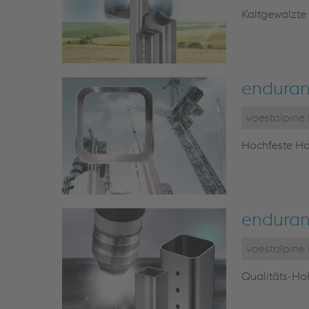
Kaltgewalzte
enduran
voestalpin
Hochfeste Ho
enduran
voestalpin
Qualitäts-Hoh