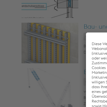
Bau- un
voestalpin
Bauteile, di
Die Rohr- und
Baumas
voestalpine
voestalpine 
Betonpumpen 
Zuverlässigkei