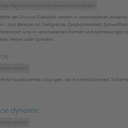
 High Performance Metals International GmbH
tähle der Division Edelstahl werden in verschiedenen Anwend
 - zum Beispiel an Fließgrenze, Zerspannbarkeit, Schweißbark
Materialien sind in verschiedenen Formen und Abmessungen ab
iebe, Wellen oder Spindeln.
nce
e Krems GmbH
ht für ausdauernde Lösungen, die mit Verlässlichkeit, Sicherhe
ce dynamic
e Krems GmbH