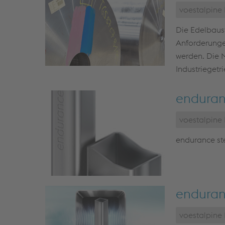
voestalpine
Die Edelbaus
Anforderungen
werden. Die 
Industriegetr
endura
voestalpin
endurance ste
enduran
voestalpin