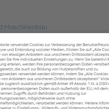
d Maschinenbau
e Krems GmbH
e in der Bau- und Maschinenbauindustrie Anwendung finden, 
 Profillösungen der voestalpine Krems wurden speziell dafür e
chinen und andere Anwendungen
 Tubulars GmbH & Co KG
Tubulars bietet hochwertige Rohre und Komponenten für Baumas
und Konstruktionslösungen eingesetzt werden. Unsere Produk
t.