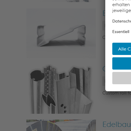
Building
RFC LLC
Custom roll f
Custom 
RFC LLC
Custom roll f
Edelbau