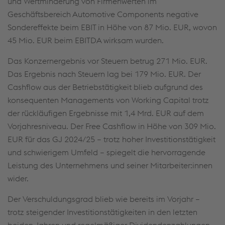
und Wertminderung von Firmenwerten im
Geschäftsbereich Automotive Components negative
Sondereffekte beim EBIT in Höhe von 87 Mio. EUR, wovon
45 Mio. EUR beim EBITDA wirksam wurden.
Das Konzernergebnis vor Steuern betrug 271 Mio. EUR.
Das Ergebnis nach Steuern lag bei 179 Mio. EUR. Der
Cashflow aus der Betriebstätigkeit blieb aufgrund des
konsequenten Managements von Working Capital
trotz
der rückläufigen Ergebnisse mit 1,4 Mrd. EUR auf dem
Vorjahresniveau. Der Free Cashflow in Höhe von 309 Mio.
EUR für das GJ 2024/25 – trotz hoher Investitionstätigkeit
und schwierigem Umfeld – spiegelt die hervorragende
Leistung des Unternehmens und seiner Mitarbeiter:innen
wider.
Der Verschuldungsgrad blieb wie bereits im Vorjahr –
trotz steigender Investitionstätigkeiten in den letzten
beiden Jahren und regelmäßiger Dividendenzahlungen –