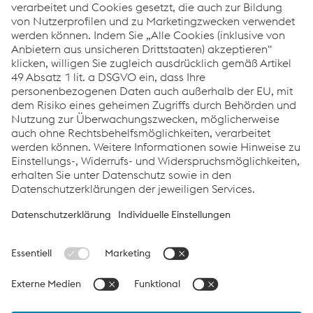
solides Ergebnis im Geschäftsjahr 2024/25
PDF | 82 KB
Factsheet voestalpine Konzern GJ 2024/25
PDF | 227 KB
Präsentation zur Pressekonferenz GJ 2024/25 als PDF
PDF | 2,03 MB
Links
Bildmaterial zum Download
TV-Footage
Online Report
Investor Relations
Aufzeichnung Pressekonferenz
Links