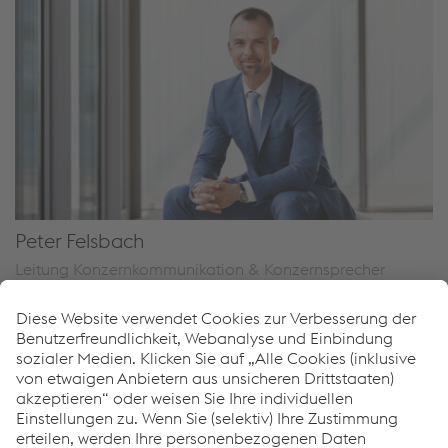
Peter Felsbach
Leitung Konzernkommunikation & Konzernsprecher
T.
+43/50304/15-2090
E-Mail senden
Downloads
Medieninformation als PDF: voestalpine erwirtschaftet