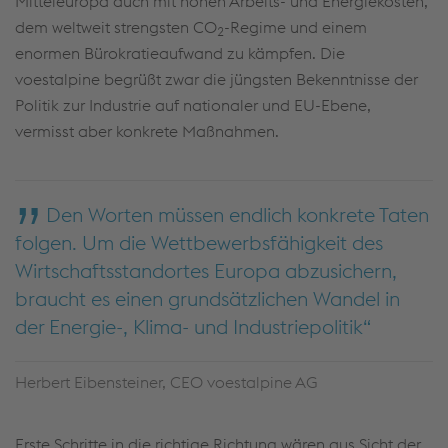
Mitteleuropa auch mit hohen Arbeits- und Energiekosten,
dem weltweit strengsten CO
-Regime und einem
2
enormen Bürokratieaufwand zu kämpfen. Die
voestalpine begrüßt zwar die jüngsten Bekenntnisse der
Politik zur Industrie auf nationaler und EU-Ebene,
vermisst aber konkrete Maßnahmen.
Den Worten müssen endlich konkrete Taten
folgen. Um die Wettbewerbsfähigkeit des
Wirtschaftsstandortes Europa abzusichern,
braucht es einen grundsätzlichen Wandel in
der Energie-, Klima- und Industriepolitik
Herbert Eibensteiner, CEO voestalpine AG
Erste Schritte in die richtige Richtung wären aus Sicht der