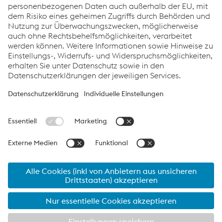
Links
Standorte
Produkte
Kontakt
Information für Suppliers
Barrierefreiheitserklärung
Datenschutz
Cookie-Einstellungen
Sprache
voestalpine Aktie - Letzter Kurs:
46.14
€ (
-0.98
€
-2.08
%)
07.08.2026 17:35:13
MEZ Wiener Börse
IR News / Insiderinformation