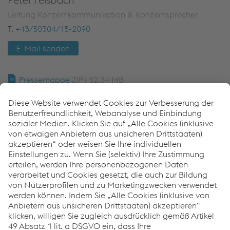
Leitung Konzernkommunikation & Konzernsprecher
T.
+43/50304/15-2090
E-Mail senden
Pressemappe
ZIP | 52,34 MB
Medieninfo als PDF: Konjunktureintrübung dämpft
voestalpine-Ergebnis zum Q3 2023/24
PDF | 68 KB
Links
Aufzeichnung Medientermin
Fotos
TV Footage
Finanzberichte
Online Report