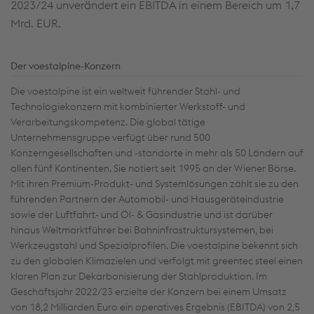
2023/24 unverändert ein EBITDA in einem Bereich um 1,7
Mrd. EUR.
Der voestalpine-Konzern
Die voestalpine ist ein weltweit führender Stahl- und
Technologiekonzern mit kombinierter Werkstoff- und
Verarbeitungskompetenz. Die global tätige
Unternehmensgruppe verfügt über rund 500
Konzerngesellschaften und -standorte in mehr als 50 Ländern auf
allen fünf Kontinenten. Sie notiert seit 1995 an der Wiener Börse.
Mit ihren Premium-Produkt- und Systemlösungen zählt sie zu den
führenden Partnern der Automobil- und Hausgeräteindustrie
sowie der Luftfahrt- und Öl- & Gasindustrie und ist darüber
hinaus Weltmarktführer bei Bahninfrastruktursystemen, bei
Werkzeugstahl und Spezialprofilen. Die voestalpine bekennt sich
zu den globalen Klimazielen und verfolgt mit greentec steel einen
klaren Plan zur Dekarbonisierung der Stahlproduktion. Im
Geschäftsjahr 2022/23 erzielte der Konzern bei einem Umsatz
von 18,2 Milliarden Euro ein operatives Ergebnis (EBITDA) von 2,5