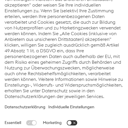
Sandra Fröhlich
Recruiting
T.
+43 50304 15-73890
E-Mail senden
Aktuelle Stellenangebote
Lehrlingswebsite
Links
Standorte
Produkte
Kontakt
Information für Suppliers
Barrierefreiheitserklärung