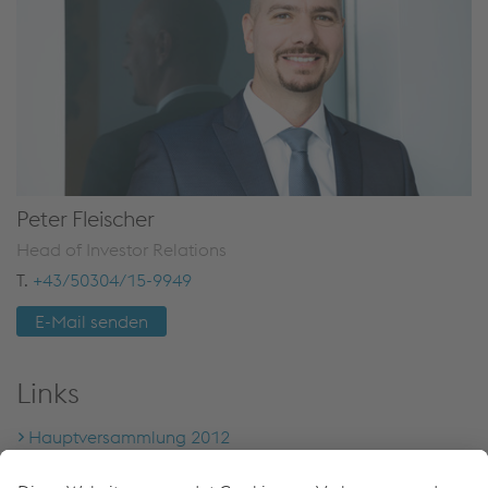
Peter Fleischer
Head of Investor Relations
T.
+43/50304/15-9949
E-Mail senden
Links
Hauptversammlung 2012
Hauptversammlung 2011