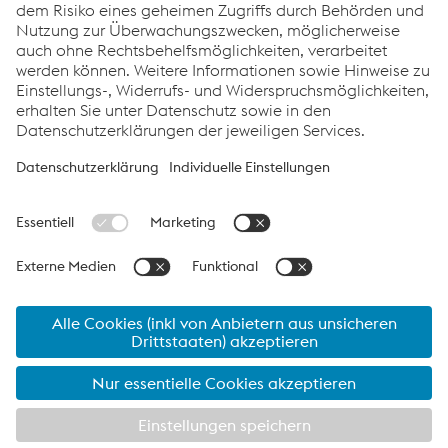
Links
Standorte
Produkte
Kontakt
Information für Suppliers
Barrierefreiheitserklärung
Datenschutz
Cookie-Einstellungen
Sprache
voestalpine Aktie - Letzter Kurs:
46.14
€ (
-0.98
€
-2.08
%)
07.08.2026 17:35:13
MEZ Wiener Börse
IR News / Insiderinformation