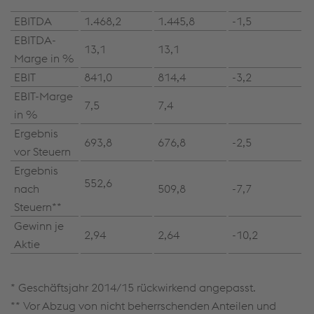
EBITDA
1.468,2
1.445,8
-1,5
EBITDA-
13,1
13,1
Marge in %
EBIT
841,0
814,4
-3,2
EBIT-Marge
7,5
7,4
in %
Ergebnis
693,8
676,8
-2,5
vor Steuern
Ergebnis
552,6
nach
509,8
-7,7
Steuern**
Gewinn je
2,94
2,64
-10,2
Aktie
* Geschäftsjahr 2014/15 rückwirkend angepasst.
** Vor Abzug von nicht beherrschenden Anteilen und