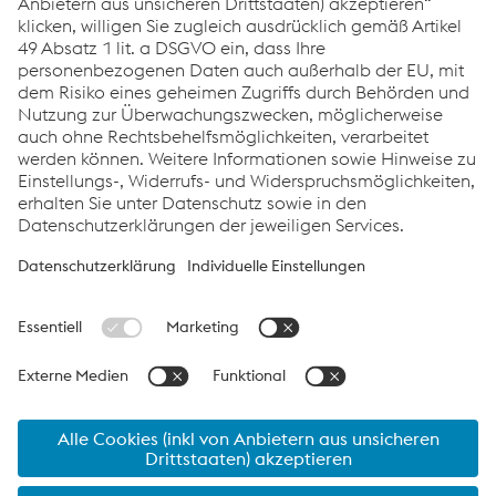
Ad-Hoc Meldung zum GJ 2015/16
PDF | 45 KB
Links
Standorte
Produkte
Kontakt
Information für Suppliers
Barrierefreiheitserklärung
Datenschutz
Cookie-Einstellungen
Sprache