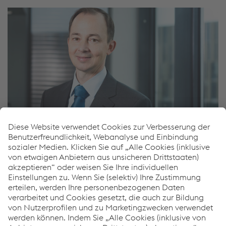
Gerald Resch
Investor Relations Manager
T.
+43/50304/15-3152
E-Mail senden
Downloads