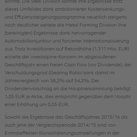
konnte. Die Steel Division konnte ihre Ergebnisse trotz
dieses Umfeldes dank ambitionierter Kostensenkungs-
und Effizienzsteigerungsprogramme neuerlich steigern;
noch deutlicher weitete die Metal Forming Division ihre
(bereinigten) Ergebnisse dank hervorragender
Automobilkonjunktur und forcierter Internationalisierung
aus. Trotz Investitionen auf Rekordhöhe (1.311 Mio. EUR)
erzielte der voestalpine-Konzern im abgelaufenen
Geschäftsjahr einen Freien Cash Flow (vor Dividende), der
Verschuldungsgrad (Gearing Ratio) sank damit im
Jahresvergleich von 58,2% auf 54,2%. Der
Dividendenvorschlag an die Hauptversammlung beträgt
1,05 EUR je Aktie, dies entspricht gegenüber dem Vorjahr
einer Erhöhung um 0,05 EUR.
Sowohl die Ergebnisse des Geschäftsjahres 2015/16 als
auch jene der Vergleichsperiode 2014/15 sind von
Einmaleffekten (Konsolidierungsumstellungen in der