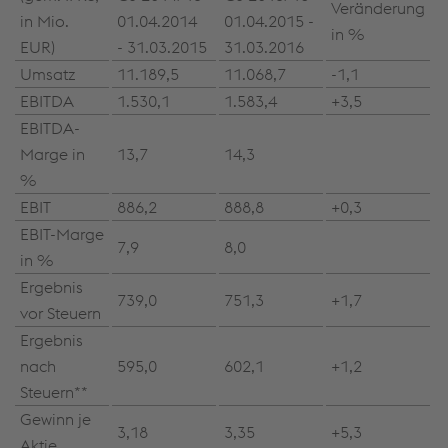
Veränderung
in Mio.
01.04.2014
01.04.2015 -
in %
EUR)
- 31.03.2015
31.03.2016
Umsatz
11.189,5
11.068,7
-1,1
EBITDA
1.530,1
1.583,4
+3,5
EBITDA-
Marge in
13,7
14,3
%
EBIT
886,2
888,8
+0,3
EBIT-Marge
7,9
8,0
in %
Ergebnis
739,0
751,3
+1,7
vor Steuern
Ergebnis
nach
595,0
602,1
+1,2
Steuern**
Gewinn je
3,18
3,35
+5,3
Aktie