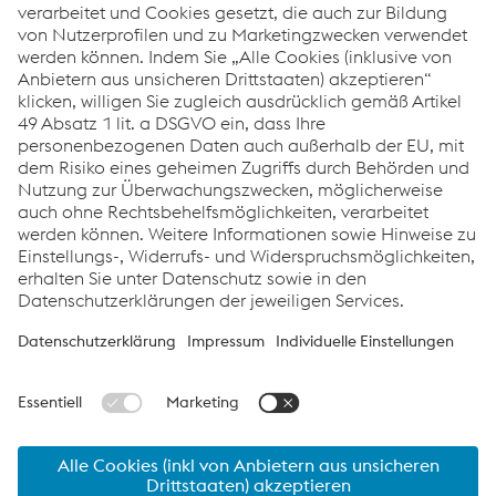
Events
Innovation & Technologie
Nachhaltigkeit
12.03.2025
Automotive Dialogue 2025
Jetzt entdecken
© 2026 voestalpine Stahl GmbH
Kontakt
Impressum
ultralights by voestalpine - Stähle für den automobilen
Leichtbau