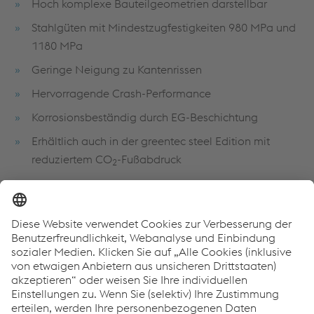
Hoch komplexe Bauteilgeometrien darstellbar
Stahlgüten mit Mindestzugfestigkeiten 980 MPa und
1180 MPa
Geringe Neigung zu Kantenrissen
Hervorragende Crash-Performance
Korrosionsbeständig durch EG-Beschichtung
Erhältlich auch in der greentec steel Edition mit
reduziertem CO
-Fußabdruck
2
Das könnte Sie auch interessieren