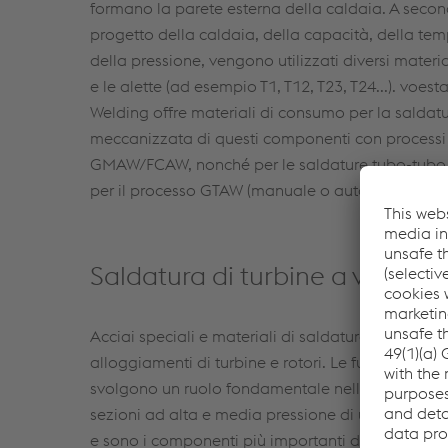
formano la parete esterna della caldaia. A seco
progetto della caldaia, della capacità, della te
della pressione, vengono utilizzati diversi material
e le alette (ad esempio T1, T12, T23, T24...). voest
Welding offre materiali di consumo per la saldat
meccanizzata di questi componenti con process
GMAW/FCAW, nonché per le saldature tubo-tubo 
per il processo GTAW (manuale o automatico).
Saldatura di turbine a vapore
Acciai speciali e materiali di saldatura speciali
alloggiamenti di turbine e rotori. Le fusioni in acci
svolgono un ruolo fondamentale nelle centrali elet
sezioni ad alta e media pressione di un getto di t
e sono i componenti più importanti di un sistema d