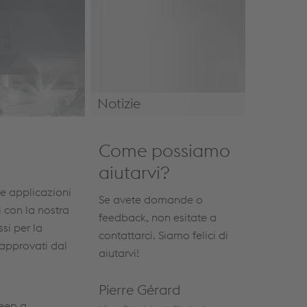
Notizie
Notizie e Eventi
Come possiamo
aiutarvi?
le applicazioni
Se avete domande o
i con la nostra
feedback, non esitate a
si per la
contattarci. Siamo felici di
 approvati dal
aiutarvi!
Pierre Gérard
reep a