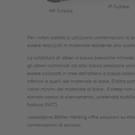
Per i rotori saldati si utilizzano combinazioni di 
essere realizzati in materiale resistente allo sco
La saldatura di alberi a bassa pressione richied
gli alberi combinati ad alta-bassa pressione sono 
essere collocati in aree dell'albero a bassa solleci
inferiori a quelli del materiale di base. D'altra pa
valori minimi del materiale di base. Il creep non
elevato carico di snervamento, un'elevata duttil
frattura (FATT).
voestalpine Böhler Welding offre soluzioni su misu
combinazioni di acciaio.