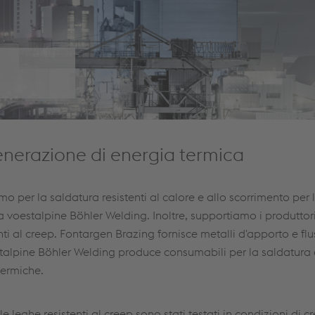
generazione di energia termica
o per la saldatura resistenti al calore e allo scorrimento per 
la voestalpine Böhler Welding. Inoltre, supportiamo i produttor
ti al creep. Fontargen Brazing fornisce metalli d'apporto e flus
estalpine Böhler Welding produce consumabili per la saldatura
 termiche.
le leghe resistenti al creep sono stati testati in condizioni di c