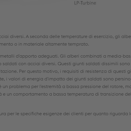
acciai diversi. A seconda delle temperature di esercizio, gli alb
rrimento o in materiale altamente temprato.
e metalli d'apporto adeguati. Gli alberi combinati a media-ba
saldati con acciai diversi. Questi giunti saldati dissimili sono
tazione. Per questo motivo, i requisiti di resistenza di questi g
rte, i valori di energia d'impatto dei giunti saldati sono persino
 è un problema per l'estremità a bassa pressione del rotore, m
ità e un comportamento a bassa temperatura di transizione del
ra per le specifiche esigenze dei clienti per quanto riguarda l