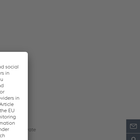
ole,
ti al creep,
itati nelle
citazioni elevate