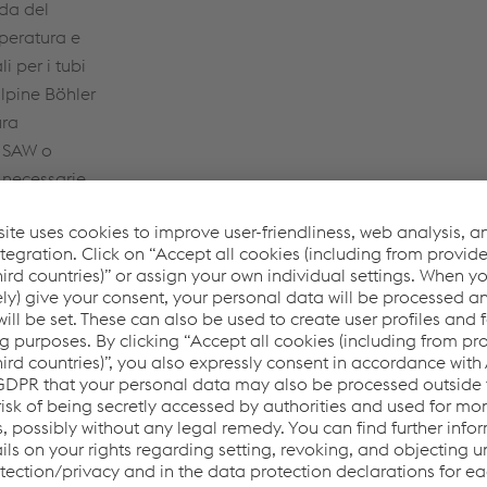
nda del
mperatura e
i per i tubi
alpine Böhler
ura
i SAW o
necessarie
 sono necessari per componenti altamente sollecitati come valv
aio pesante e i forgiati dei rotori, realizzati con acciai resisten
triche a combustibili fossili per i componenti altamente sollec
urbina. I rotori delle turbine e dei generatori sopportano solle
i generatori a turbina dal punto di vista della sicurezza.