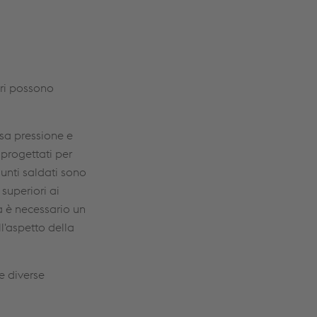
eri possono
ssa pressione e
 progettati per
iunti saldati sono
 superiori ai
a è necessario un
l'aspetto della
e diverse