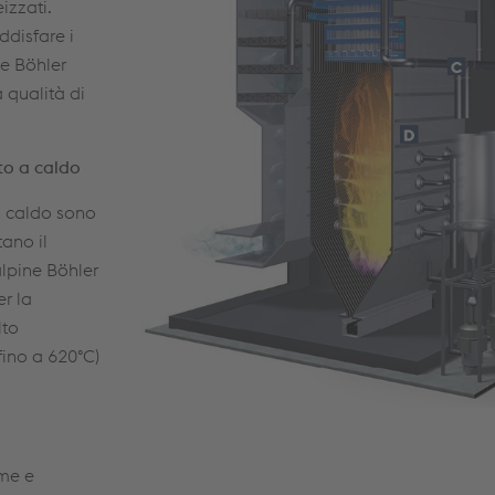
izzati.
disfare i
ne Böhler
 qualità di
to a caldo
 a caldo sono
ano il
alpine Böhler
er la
lto
fino a 620°C)
eme e