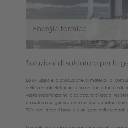
Energia termica
Soluzioni di saldatura per la 
Lo sviluppo e la produzione di materiali di consum
nelle centrali elettriche sono un punto focale del
vasta esperienza nella saldatura di acciai resisten
brasatura nei generatori e nei trasformatori. vo
TUV per i metalli base più utilizzati nelle centrali
I metalli d'apporto corrispondenti per gli acciai e 