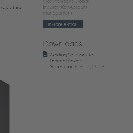
Vice President Global
Industry Key Account
i saldatura.
Management
Inviare e-mail
Downloads
Welding Solutions for
Thermal Power
Generation
PDF | 3,13 MB