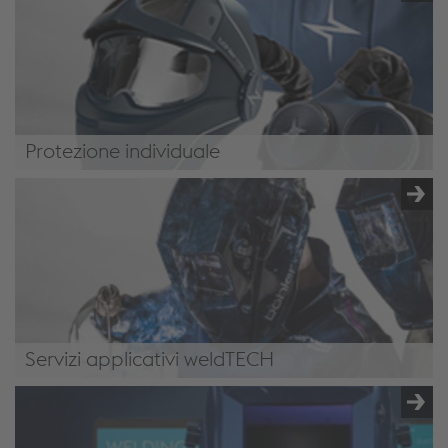
Protezione individuale
/it-it/soluzioni/full-welding-solutions/gru-e-
sollevamento/#PersonalProtection
Servizi applicativi weldTECH
/it-it/soluzioni/full-welding-solutions/gru-e-
sollevamento/#weldTechApplicationService