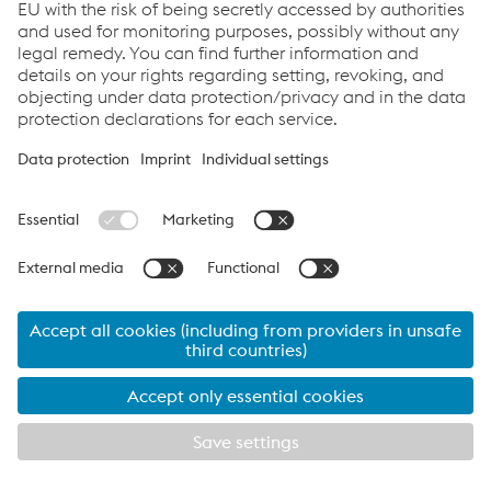
Reset filters
PRODUCT NAME
EN/ISO
AWS/SFA
18276-A: T69
A5.36 / SFA-
diamondspark 700 MC
6 Mn2NiCrMo
5.36: E110T
M M21 1 H5
M21A8-K4-
18276-A: T89
A5.36 / SFA-
5
diamondspark 900 MC
5.36: E131T
ZMn2NiCrMo
M21A6-K4-
M M21 1 H5
18276-A: T89
4
diamondspark 960 MC
-
ZMn2NiCrMo
M M21 1 H5