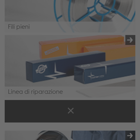
Fili pieni
/it-it/soluzioni/full-welding-solutions/gru-e-
sollevamento/#SolidWires
Linea di riparazione
/it-it/soluzioni/full-welding-solutions/gru-e-
sollevamento/#RepairingConsumables