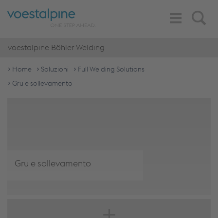
Toggle
Search
Navigation
voestalpine Böhler Welding
Home
Soluzioni
Full Welding Solutions
Gru e sollevamento
Gru e sollevamento