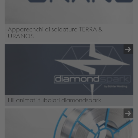
Apparechchi di saldatura TERRA &
URANOS
/it-it/soluzioni/full-welding-solutions/gru-e-
sollevamento/#TerraUranosWeldingEquipment
Fili animati tubolari diamondspark
/it-it/soluzioni/full-welding-solutions/gru-e-
sollevamento/#diamondsparkMetalCoredWires