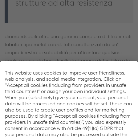
strutture ad alta resistenza
diamondspark offre una gamma completa di fili animati
tubolari tipo metal cored. Tutti caratterizzati da un’
ampia finestra di saldabilità per affrontare qualsiasi
applicazione, da bassi livelli di idrogeno diffusibile e da
proprietà meccaniche eccezionali. Per le Full Welding
Solution descritte per il settore delle gru e dei sistemi di
sollevamento, la scelta di fili animati seguente copre tutti
i gradi ad alta resistenza e include un'offerta esclusiva
per il carico di snervamento di 1100 MPa.
Portafoglio diamondspark fili
animati metallici tubolari