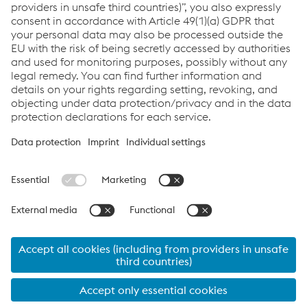
Welding Solutions For The Nuclear Industry
PDF | 2,62 MB
Links
Assistenza e supporto
Carriera
Termini e condizioni
Code of Conduct
Compliance
Protezione dei dati
Cookie settings
Language