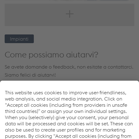
URANOS NX 2200 TLH
Impianti
Come possiamo aiutarvi?
Se avete domande o feedback, non esitate a contattarci.
Siamo felici di aiutarvi!
Pierre Gérard
Vice President Global Industry Key Account Management
Inviare e-mail
Downloads