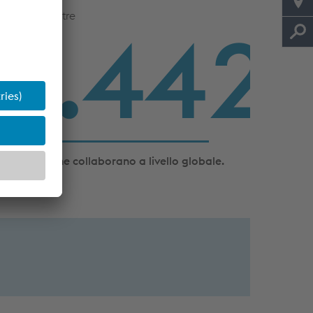
n team di oltre
2.500
ipendenti che collaborano a livello globale.