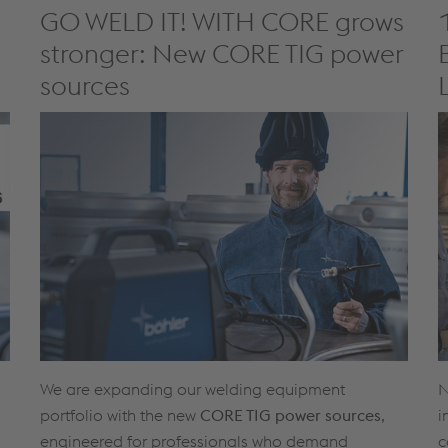
GO WELD IT! WITH CORE grows
stronger: New CORE TIG power
sources
We are expanding our welding equipment
N
portfolio with the new
CORE TIG power sources
,
i
engineered for professionals who demand
c