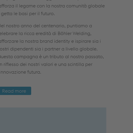
afforza il legame con la nostra comunità globale
 getta le basi per il futuro.
el nostro anno del centenario, puntiamo a
elebrare la ricca eredità di Böhler Welding,
afforzare la nostra
brand identity
e ispirare sia i
ostri dipendenti sia i partner a livello globale.
uesta campagna è un tributo al nostro passato,
n riflesso dei nostri valori e una scintilla per
’innovazione futura.
Read more