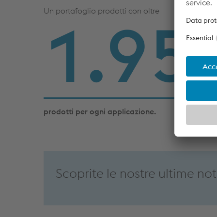
Un portafoglio prodotti con oltre
2.00
prodotti per ogni applicazione.
Scoprite le nostre ultime not