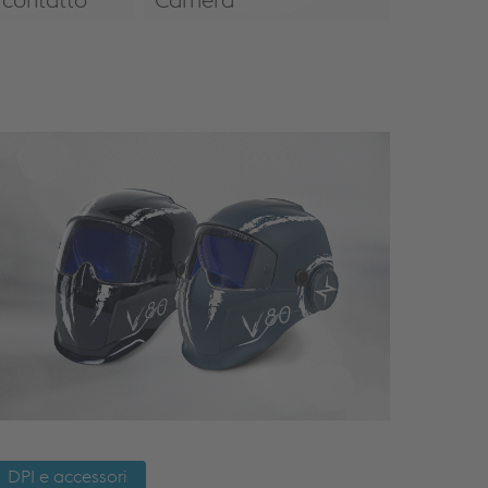
contatto
Carriera
DPI e accessori