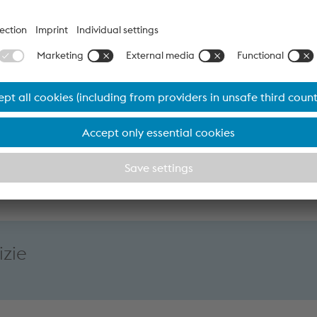
Una rete di
U
0
4.000
distributori in tutto il mondo.
d
izie