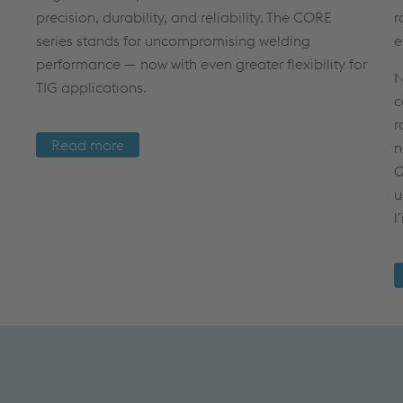
precision, durability, and reliability. The CORE
r
series stands for uncompromising welding
e
performance — now with even greater flexibility for
N
TIG applications.
c
r
Read more
n
Q
u
l