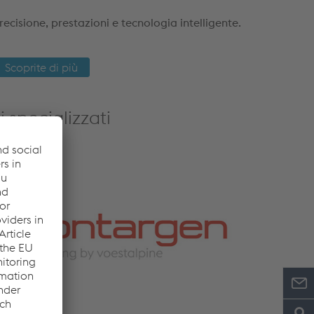
recisione, prestazioni e tecnologia intelligente.
Scoprite di più
 specializzati