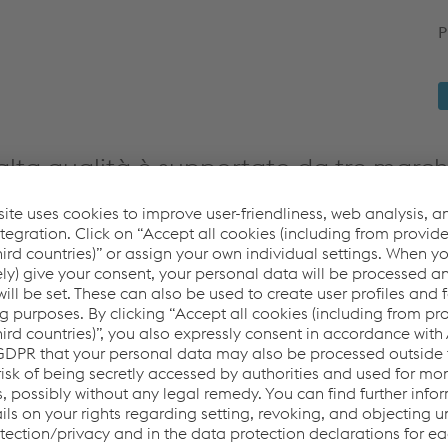
P
alta qualità è supportato da tre marchi