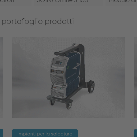
Service Partners
https://weldingshop.voestalpine.com/
Modulo di 
o portafoglio prodotti
Impianti per la saldatura