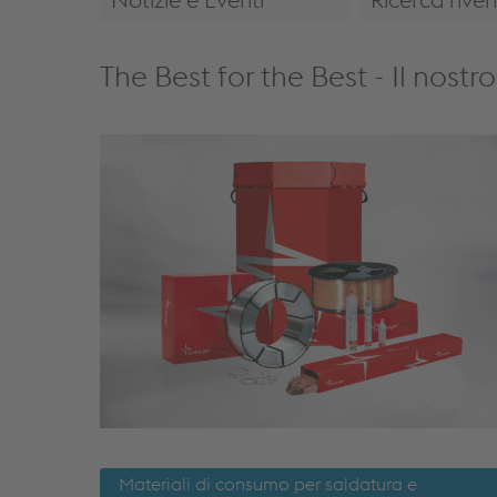
Link to: /it-
Rivenditori e 
it/azienda/notizie/news/
The Best for the Best - Il nostr
Materiali di consumo per saldatura e