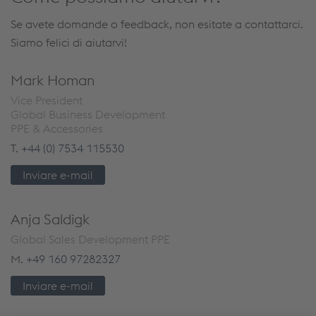
Se avete domande o feedback, non esitate a contattarci.
Siamo felici di aiutarvi!
Mark Homan
Vice President
Global Business Development
PPE & Accessories
T.
+44 (0) 7534 115530
Inviare e-mail
Anja Saldigk
Global Sales Development PPE
M.
+49 160 97282327
Inviare e-mail