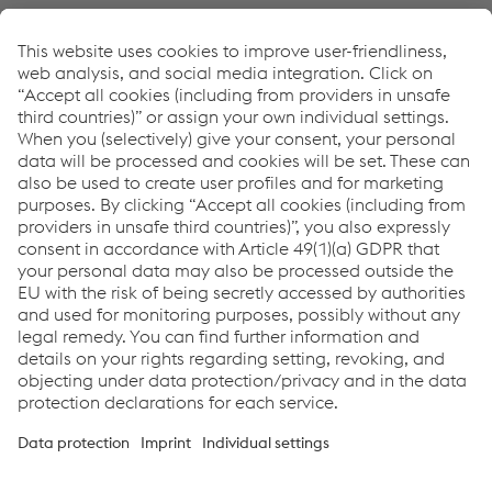
Downloads
PPE & Accessories 2023/24
PDF | 5,95 MB
Whitepaper - PPE
PDF | 1,3 MB
Whitepaper - Reduction of hazardous contents in the
welding fume
PDF | 1,77 MB
Links
Download Center
Links
Assistenza e supporto
Carriera
Termini e condizioni
Code of Conduct
Compliance