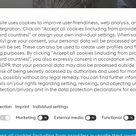
a di alta
ura per i migliori saldatori
ei prodotti consumabili per saldatura e brasatura di qualità 
P e
Fontargen
Brazing
. I nostri consumabili originali sono proge
i più elevati standard di qualità.
prodotti