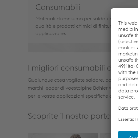
Consumabili
Materiali di consumo per saldatura e brasatur
qualità e prodotti chimici di finitura per ogni
applicazione.
I migliori consumabili di saldat
Qualunque cosa vogliate saldare, potete fidarvi d
marchi leader di
voestalpine
Böhler
Welding
, UT
per le vostre applicazioni specifiche e soddisfano 
Scoprite il nostro portafoglio 