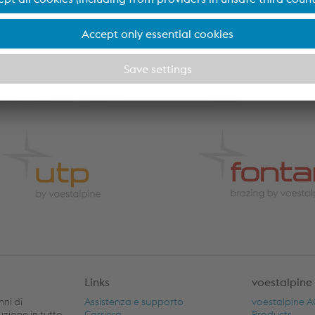
 per
Prodotti chimici di
finitura
er brasatura
Prodotti chimici per la
finitura
Links
voestalpine
nni di
Assistenza e supporto
voestalpine 
buzione in tutto
Carriera
Products