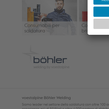
Consumabili per
Consumabili
saldatura
brasatura
Consumabili per saldatura
Consumabili p
voestalpine Böhler Welding
Siamo leader nel settore della saldatura con oltre 100 a
esperienza, più di 50 filiali e oltre 4.000 partner di distri