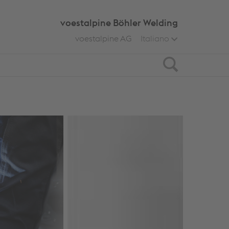
voestalpine Böhler Welding
voestalpine AG
Italiano
Search