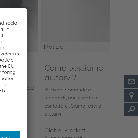
Notizie
Notizie e Eventi
Come possiamo
aiutarvi?
superiore dei
ttati e prodotti
Se avete domande o
feedback, non esitate a
contattarci. Siamo felici di
aiutarvi!
Global Product