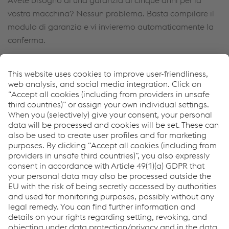
Avete bisogno di una garanzia di cinque anni per la
vostra macchina? Nessun problema. Basta compilare il
modulo di garanzia e vi invieremo automaticamente la
conferma.
Ulteriori informazioni
Come possiamo aiutarvi?
Se avete domande o feedback, non esitate a contattarci.
Siamo felici di aiutarvi!
Mikhail Kiselev
Business Development Manager - Equipment Europe
Inviare e-mail