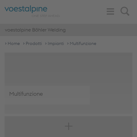
Toggle
Search
Navigation
voestalpine Böhler Welding
Home
Prodotti
Impianti
Multifunzione
Multifunzione