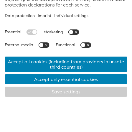
Downloads
Inverter per la saldatura ad arco
PDF | 4,95 MB
URANOS NX - Brochure
PDF | 3,05 MB
Links
Notizie
Download Center
Programma di garanzia di 5 anni
Ricerca rivenditori
Links
Assistenza e supporto
Carriera