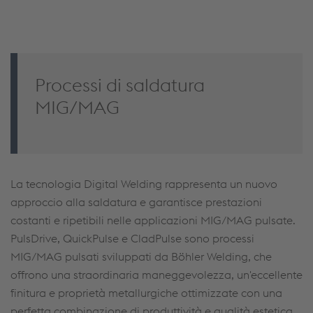
Accept Cookies & continue
More Info & Settings
Processi di saldatura
MIG/MAG
La tecnologia Digital Welding rappresenta un nuovo
approccio alla saldatura e garantisce prestazioni
costanti e ripetibili nelle applicazioni MIG/MAG pulsate.
PulsDrive, QuickPulse e CladPulse sono processi
MIG/MAG pulsati sviluppati da Böhler Welding, che
offrono una straordinaria maneggevolezza, un'eccellente
finitura e proprietà metallurgiche ottimizzate con una
perfetta combinazione di produttività e qualità estetica.