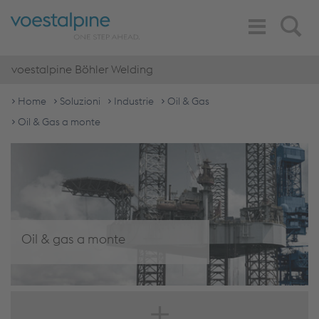
Toggle
Search
Navigation
voestalpine Böhler Welding
Home
Soluzioni
Industrie
Oil & Gas
Oil & Gas a monte
Oil & gas a monte