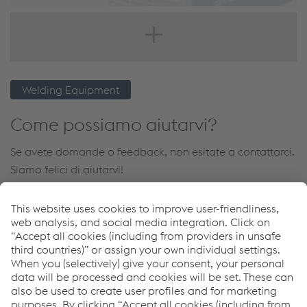
URANOS NX 2200 TLH
Welding Equipment
Come possiamo aiutarvi?
Se avete domande o feedback, non esitate a contattarci.
Siamo felici di aiutarvi!
Pierre Gérard
Vice President Global Industry Key Account Management
Inviare e-mail
Downloads