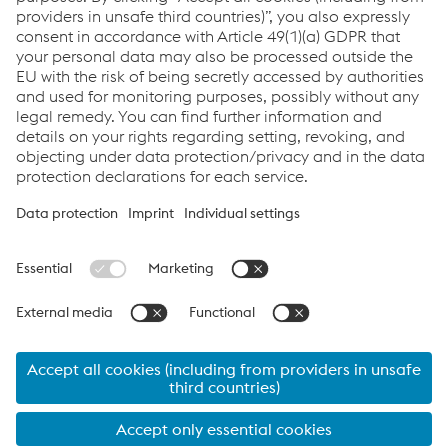
Welding Solutions For Oil & Gas Upstream
PDF | 1,76 MB
Links
Assistenza e supporto
Carriera
Termini e condizioni
Code of Conduct
Compliance
Protezione dei dati
Cookie settings
Language