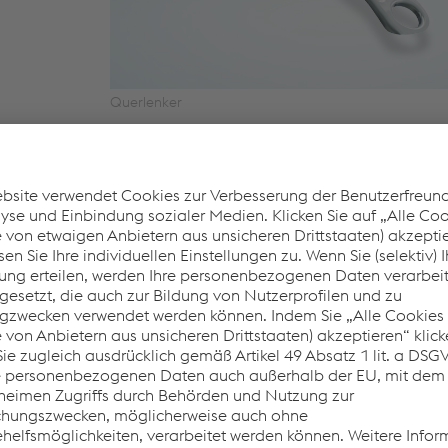
Querlenker
omplexe
s bei
Längslenker