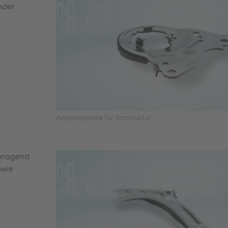
nder
Adapterplatte für Sitzstruktur
orragend
owie