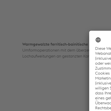
Warmgewalzte ferritisch-bainitische Stähle
für k
Umformoperationen mit dem überzeugenden Plu
Lochaufweitungen an gestanzten Kanten