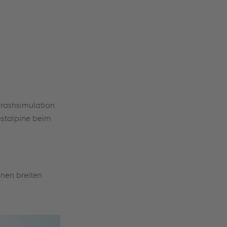
Crashsimulation
estalpine beim
inen breiten