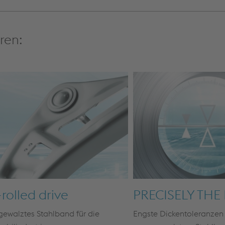
ren:
rolled drive
PRECISELY THE
ewalztes Stahlband für die
Engste Dickentoleranzen