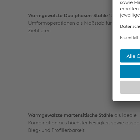
Warmgewalzte Dualphasen-Stähle
für globale
Umformoperationen als Maßstab für Tiefziehen 
Ziehtiefen
Warmgewalzte martensitische Stähle
als ideale
Kombination aus höchster Festigkeit sowie ausge
Bieg- und Profilierbarkeit