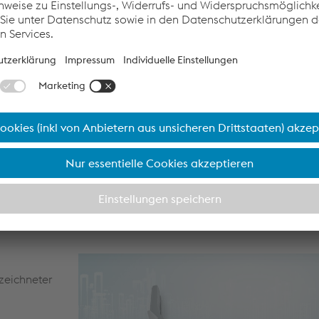
mit hohen
Felgenschüssel
zeichneter