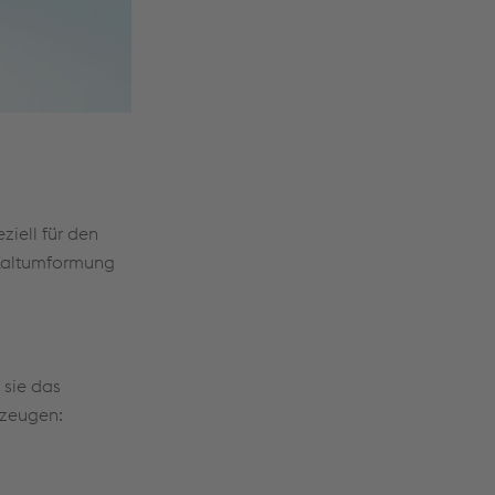
iell für den
 Kaltumformung
 sie das
rzeugen: