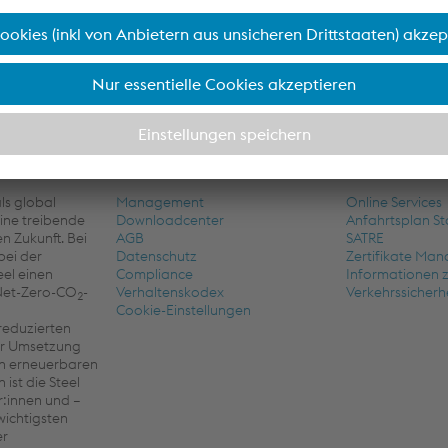
ht um unseren Kunden PSA zu beliefern. Da diese Maßnahme ei
gezeichnet. Das Nachhaltigkeitsministerium vergibt gemeinsa
2
nt nachhaltig anzupassen und CO
-Emissionen einzusparen.
Links
Service
ls global
Management
Online Services
eine treibende
Downloadcenter
Anfahrtsplan St
n Zukunft. Bei
AGB
SATRE
bei der
Datenschutz
Zertifikate Ma
eel einen
Compliance
Informationen 
 Net-Zero-CO
-
Verhaltenskodex
Verkehrssicherh
2
Cookie-Einstellungen
reduzierten
der Umsetzung
on erneuerbaren
ist die Steel
r:innen und –
 wichtigsten
er