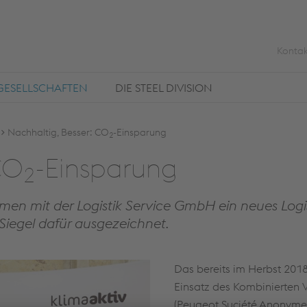
Kontak
GESELLSCHAFTEN
DIE STEEL DIVISION
Nachhaltig, Besser: CO
-Einsparung
2
 CO
-Ein­spa­rung
2
men mit der Logistik Service GmbH ein neues Log
Siegel dafür ausgezeichnet.
Das bereits im Herbst 201
Einsatz des Kombinierten 
(Peugeot Suciété Anonyme)