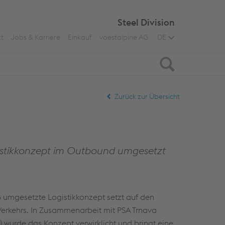
Steel Division
t
Jobs & Karriere
Einkauf
voestalpine AG
DE
Suche
Zurück zur Übersicht
istikkonzept im Outbound umgesetzt
8 umgesetzte Logistikkonzept setzt auf den
Verkehrs. In Zusammenarbeit mit PSA Trnava
 wurde das Konzept verwirklicht und bringt eine