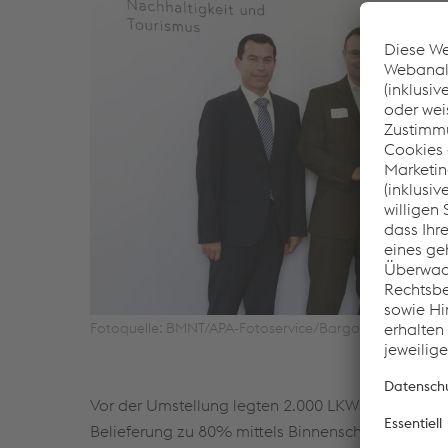
Fotoquelle: BMNT/APA-Fotoservice/Bargad
Vor der Umstellung legten 2.000 LKWs eine Streck
Belieferung zu 80% mittels Binnenschiff bis zum 