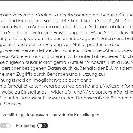
2
deutliche CO
- Einsparung
Slowakei erfolgt statt per 
e von rund 315 km (Linz à PSA Trnava) zurück. Seit der Umsetz
Hafen Bratislava und nur mehr die Reststrecke per LKW. Das b