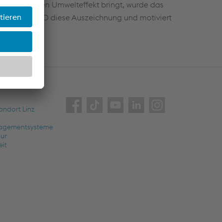
nen positiven Umwelteffekt bringt, wurde das
m mit der WKO diese Auszeichnung und motiviert
andort Linz
nagementsysteme
zur
eit