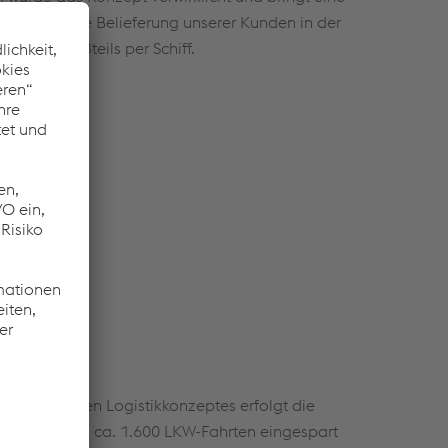
 mit sich. Die Belieferung unserer Kunden in der
LKW nun Großteils per Schiff.
ung des neuen Logistikkonzeptes erfolgt die
edeutet, dass ca. 1.600 LKW-Fahrten eingespart