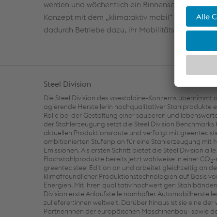
werden und wöchentlich ein Binnenschiff ausreic
Konzept mit dem „klima:aktiv mobil“ Siegel aus
dadurch Betriebe dazu, ihr Mobilitätsmanageme
Steel Division
Die Steel Division des voestalpine-Konzerns übernimmt a
agierende Herstellerin hochqualitativer Stahlprodukte 
Rolle bei der Gestaltung einer sauberen und lebenswerte
der Stahlerzeugung setzt die Steel Division Benchmarks 
aktuellen Produktionsroute und verfolgt mit greentec st
ambitionierten Stufenplan für eine Stahlerzeugung mit
Emissionen. Als ersten Schritt bietet die Steel Division alle
Flachstahlprodukte bereits jetzt wahlweise in einer CO
-
2
greentec steel Edition an und arbeitet gleichzeitig an 
klimafreundlicher Produktionstechnologien auf Basis v
Energien. Mit ihren qualitativ hochwertigen Stahlbändern 
Division erste Anlaufstelle namhafter Automobilherstelle
zulieferer:innen weltweit. Darüber hinaus ist sie eine der
Partnerinnen der europäischen Maschinenbau- sowie d