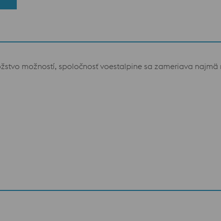
vo možností, spoločnosť voestalpine sa zameriava najmä na u