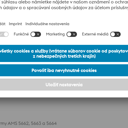
y
ý komponent
normy AMS 5662, 5663 a 5664