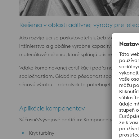
Riešenia v oblasti aditívnej výroby pre lete
Ako rozvíjajúci sa poskytovateľ služieb v oblasti adi
inžinierstvo a globálne výrobné kapacity. Venujem
materiálové riešenia, ktoré spĺňajú prísne normy let
Vďaka kombinovanej certifikácii podľa noriem AS 910
spoločnostiam. Globálna pôsobnosť spoločnosti voest
sériovú výrobu – kdekoľvek to potrebujete.
Aplikácie komponentov
Súčasné/vývojové portfólio: Komponenty raketovýc
Kryt turbíny