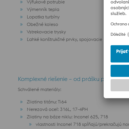
Výfukové potrubie
Výmenník tepla
Lopatka turbíny
Obežné koleso
Vstrekovacie trysky
Ľahké konštrukčné prvky, spojovacie mechanizm
Komplexné riešenie – od prášku po hotov
Schválené materiály:
Zliatina titánu: Ti64
Nerezová oceľ: 316L, 17-4PH
Zliatiny na báze niklu: Inconel 625, 718
vlastnosti Inconel 718 spĺňajú/prekračujú 