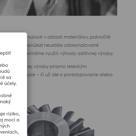
ou odborné znalosti v oblasti materiálov, pokročilé
by sme mohli ponúkať neustále zdokonaľované
 aby sme maximálne využili výhody aditívnej výroby.
blasti aditívnej výroby priamo leteckým
eckom priemysle – či už ide o prototypovanie alebo