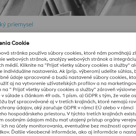
cký priemysel
tívnej výroby pre letecký priemysel spájame pod jednou strech
e sa výskumu a vývoju zameranému na konkrétne aplikácie, a
eckého priemyslu. Náš technický tím s Vami úzko spolupracuje,
0 a ISO 9001:2015 poskytujeme služby a odborné znalosti v o
alpine z nás robí ideálneho partnera pre Vaše projekty v let
h pohonov