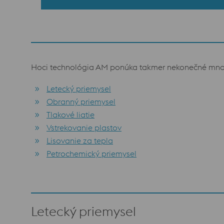
Hoci technológia AM ponúka takmer nekonečné množst
Letecký priemysel
Obranný priemysel
Tlakové liatie
Vstrekovanie plastov
Lisovanie za tepla
Petrochemický priemysel
Letecký priemysel