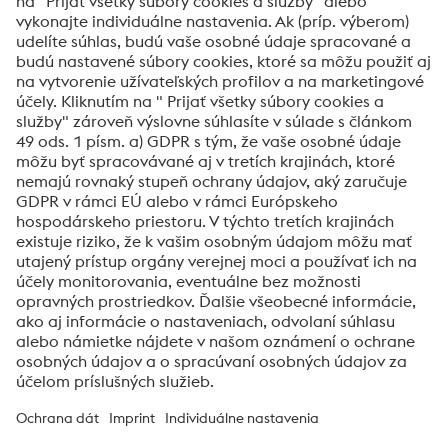
Technológia spracovania hydiny
voestalpine High Performance Metals Slovakia, s.r.o.
voestalpine High Performance Metals Slovakia, s.r.o. je obchodná
spoločnosť na Slovensku patriaca pod divíziu High Performance
Metals spoločnosti voestalpine Group.
Divízia sa zameriava na
technologicky náročné produktové segmenty a je svetovým