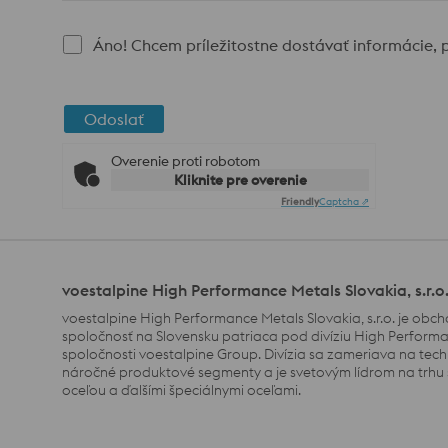
Áno! Chcem príležitostne dostávať informácie, 
Odoslať
Overenie proti robotom
Kliknite pre overenie
Friendly
Captcha ⇗
voestalpine High Performance Metals Slovakia, s.r.o
voestalpine High Performance Metals Slovakia, s.r.o. je obc
spoločnosť na Slovensku patriaca pod divíziu High Perform
spoločnosti voestalpine Group.
Divízia sa zameriava na tec
náročné produktové segmenty a je svetovým lídrom na trhu 
oceľou a ďalšími špeciálnymi oceľami.