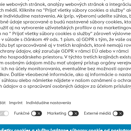
ý priemysel
BL011_Special Material Plates
PDF | 6,84 MB
cie, kontaktujte nás
Email*