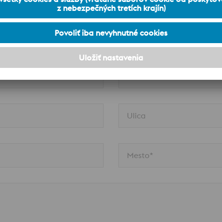
Priezvisko*
Telefón*
Ulica
Mesto*