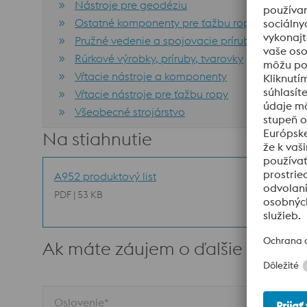
Nástroje pre geodéziu
Ostatné komponenty pre ťažbu ropy a chemick
Pružné vedenie a spojovacie príruby
Rúrkové výrobky, príruby, tvarovky
Vŕtacie nástroje a komponenty
Vŕtacie nástroje pre ťažbu ropy
Všeobecné strojárstvo
Na stiahnutie
A952 produktový list
PDF | 53 KB
Ak máte záujem o ďalšie informá
Oslovenie*