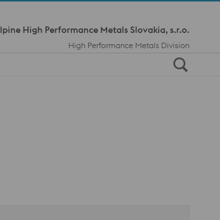
Meta Navi
lpine High Performance Metals Slovakia, s.r.o.
High Performance Metals Division