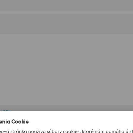
(CPI)
átane závesov rúr), protiprúdový ventil