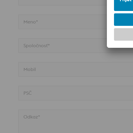
Meno*
Spoločnosť*
Mobil
PSČ
Odkaz*