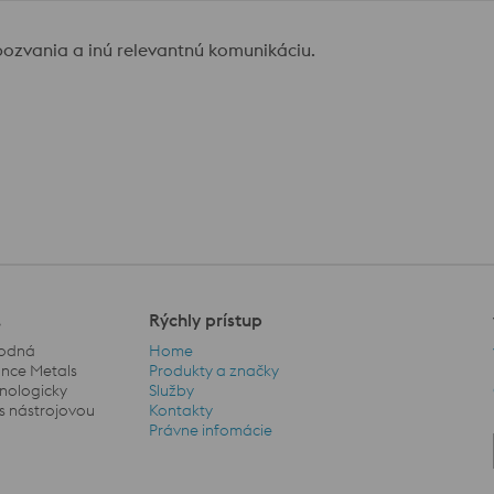
pozvania a inú relevantnú komunikáciu.
.
Rýchly prístup
hodná
Home
ance Metals
Produkty a značky
hnologicky
Služby
s nástrojovou
Kontakty
Rýchly prístup Navigation
Právne infomácie