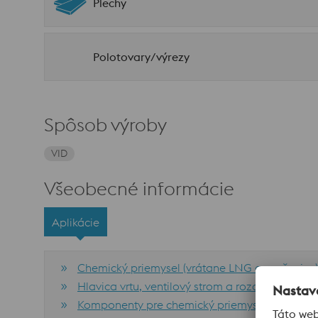
Plechy
Polotovary/výrezy
Spôsob výroby
VID
Všeobecné informácie
Aplikácie
Chemický priemysel (vrátane LNG a močoviny) 
Hlavica vrtu, ventilový strom a rozdeľovače (vr
Komponenty pre chemický priemysel