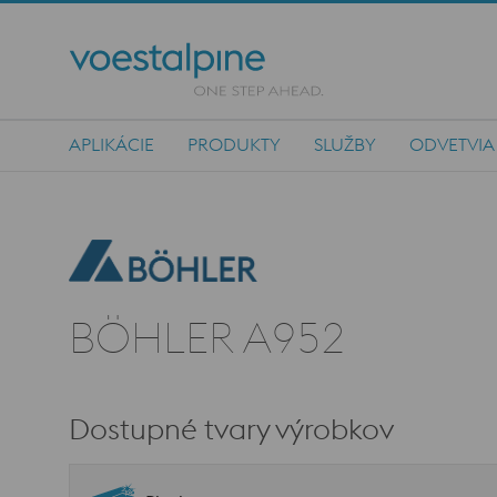
APLIKÁCIE
PRODUKTY
SLUŽBY
ODVETVIA
Main Navigation
BÖHLER A952
Dostupné tvary výrobkov