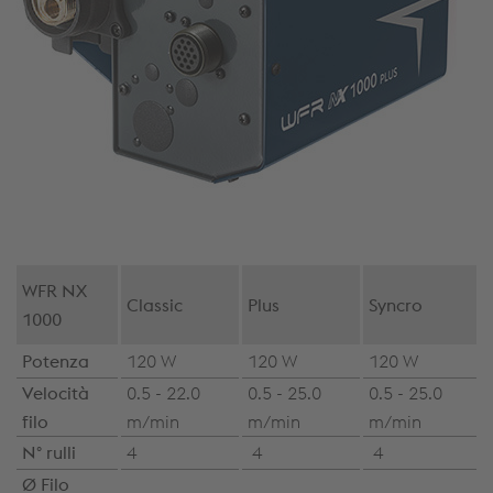
WFR NX
Classic
Plus
Syncro
1000
Potenza
120 W
120 W
120 W
Velocità
0.5 - 22.0
0.5 - 25.0
0.5 - 25.0
filo
m/min
m/min
m/min
N° rulli
4
4
4
Ø Filo