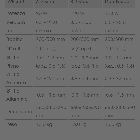
WF 330
AD Smart
RD Steel
DualFeeder
Potenza
90 W
120 W
120 W
Velocità
0.5 - 22.0
0.5 - 25.0
0.5 - 25.0
filo
m/min
m/min
m/min
Bobina
200/300 mm
200/300 mm
200/300 mm
N° rulli
2 (4 opz)
2 (4 opz)
2 (4 opz)
Ø Filo
1.0 - 1.2 mm
1.0 - 1.2 mm
1.0 - 1.2 mm
Pieno
(opz. 0.6-1.6)
(opz. 0.6-1.6)
(opz. 0.6-1.6)
Ø Filo
1.2 - 2.4 mm
0.9 - 2.4 mm
0.9 - 2.4 mm
Animato
Ø Filo
0.8 - 1.6 mm
0.8 - 1.6 mm
0.8 - 1.6 mm
Alluminio
660x280x390
660x280x390
660x280x390
Dimensioni
mm
mm
mm
Peso
13.0 kg
13.0 kg
13.0 kg