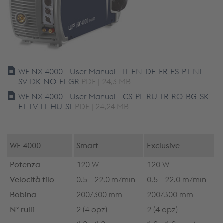
WF NX 4000 - User Manual - IT-EN-DE-FR-ES-PT-NL-
SV-DK-NO-FI-GR
PDF | 24,3 MB
WF NX 4000 - User Manual - CS-PL-RU-TR-RO-BG-SK-
ET-LV-LT-HU-SL
PDF | 24,24 MB
WF 4000
Smart
Exclusive
Potenza
120 W
120 W
Velocità filo
0.5 - 22.0 m/min
0.5 - 22.0 m/min
Bobina
200/300 mm
200/300 mm
N° rulli
2 (4 opz)
2 (4 opz)