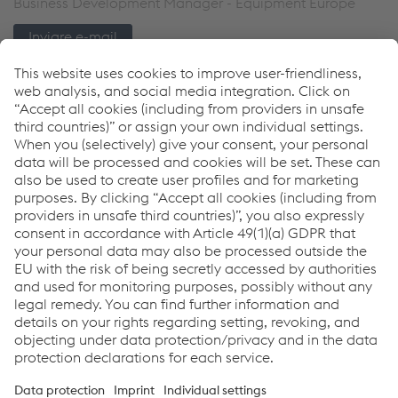
Business Development Manager - Equipment Europe
Inviare e-mail
Links
Impianti
Accessori
Download Center
Ricerca rivenditori
Links
Assistenza e supporto
Carriera
Termini e condizioni