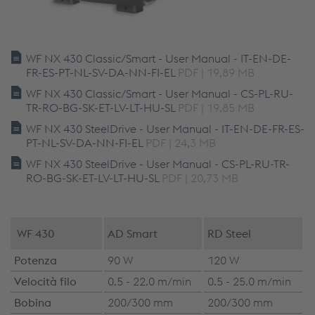
WF NX 430 Classic/Smart - User Manual - IT-EN-DE-
FR-ES-PT-NL-SV-DA-NN-FI-EL
PDF | 19,89 MB
WF NX 430 Classic/Smart - User Manual - CS-PL-RU-
TR-RO-BG-SK-ET-LV-LT-HU-SL
PDF | 19,85 MB
WF NX 430 SteelDrive - User Manual - IT-EN-DE-FR-ES-
PT-NL-SV-DA-NN-FI-EL
PDF | 24,3 MB
WF NX 430 SteelDrive - User Manual - CS-PL-RU-TR-
RO-BG-SK-ET-LV-LT-HU-SL
PDF | 20,73 MB
WF 430
AD Smart
RD Steel
Potenza
90 W
120 W
Velocità filo
0.5 - 22.0 m/min
0.5 - 25.0 m/min
Bobina
200/300 mm
200/300 mm