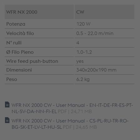
WFR NX 2000
CW
Potenza
120 W
Velocità filo
0.5 - 22.0 m/min
N° rulli
4
Ø Filo Pieno
1.0-1.2
Wire feed push-button
yes
Dimensioni
340x200x190 mm
Peso
6.2 kg
WFR NX 2000 CW - User Manual - EN-IT-DE-FR-ES-PT-
NL-SV-DA-NN-FI-EL
PDF | 24,71 MB
WFR NX 2000 CW - User Manual - CS-PL-RU-TR-RO-
BG-SK-ET-LV-LT-HU-SL
PDF | 24,65 MB