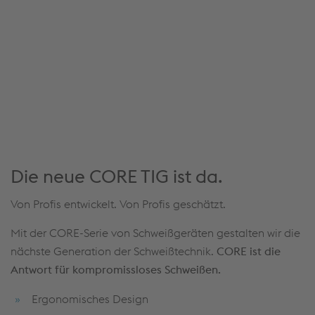
Wir verwenden JW Player, um Inhalte einzubetten.
Dieser Service kann Daten zu Ihren Aktivitäten
sammeln. Bitte lesen Sie die Details durch und
stimmen Sie der Nutzung des Service zu, um diese
Inhalte anzuzeigen.
Cookies akzeptieren & fortfahren
Mehr Infos & Einstellungen
Die neue CORE TIG ist da.
Von Profis entwickelt. Von Profis geschätzt.
Mit der CORE-Serie von Schweißgeräten gestalten wir die
nächste Generation der Schweißtechnik.
CORE ist die
Antwort für kompromissloses Schweißen.
Ergonomisches Design
Funktionen für deine Anforderungen