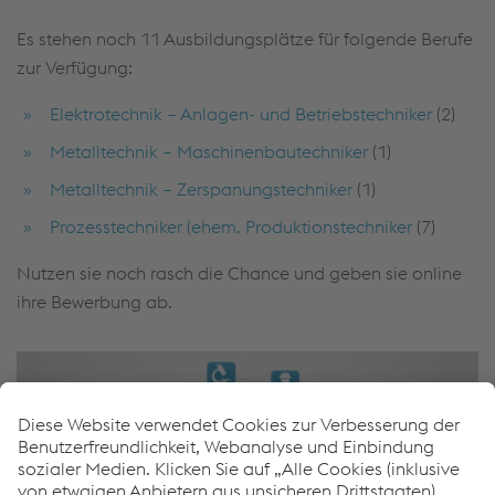
Es stehen noch 11 Ausbildungsplätze für folgende Berufe
zur Verfügung:
Elektrotechnik – Anlagen- und Betriebstechniker
(2)
Metalltechnik – Maschinenbautechniker
(1)
Metalltechnik – Zerspanungstechniker
(1)
Prozesstechniker (ehem. Produktionstechniker
(7)
Nutzen sie noch rasch die Chance und geben sie online
ihre Bewerbung ab.