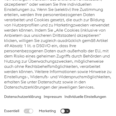
Tho­mas Stö­bich
© 2026 voestalpine Stahl GmbH