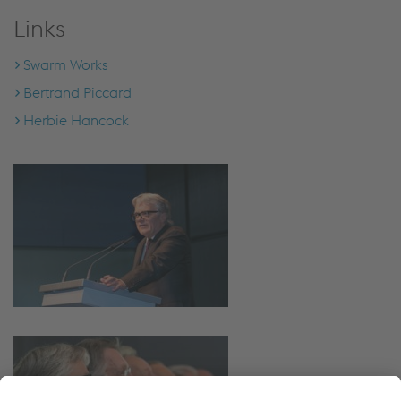
Links
Swarm Works
Bertrand Piccard
Herbie Hancock