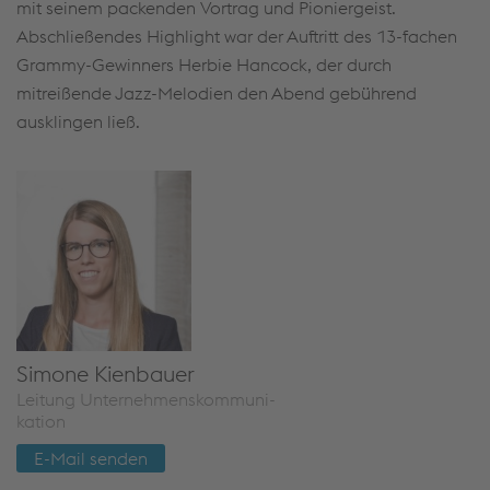
mit seinem packenden Vortrag und Pioniergeist.
Abschließendes Highlight war der Auftritt des 13-fachen
Grammy-Gewinners Herbie Hancock, der durch
mitreißende Jazz-Melodien den Abend gebührend
ausklingen ließ.
Si­mo­ne Kien­bau­er
Lei­tung Un­ter­neh­mens­kom­mu­ni­
ka­ti­on
E-Mail sen­den