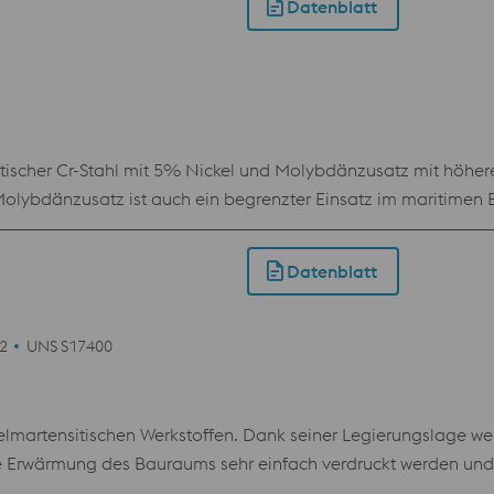
Datenblatt
tortechnik,Schiffbau, Chemie. Bei Sauergasbeanspruchung in 
tischer Cr-Stahl mit 5% Nickel und Molybdänzusatz mit höhere
Molybdänzusatz ist auch ein begrenzter Einsatz im maritimen 
owie sehr widerstandsfähig gegen Ermüdungs- und Spannungsri
ieser Werkstoff sehr geeignet für den Einsatz im Öl und Gas Be
Datenblatt
 Schiffbau, Chemie, Erdöltechnik, Luftfahrt und Kältetechnik
auergasbeanspruchung in der Erdöltechnik ist eine Sonderwä
len, sind die betreffenden Oberflächen unbedingt zu polieren
42
UNS S17400
elmartensitischen Werkstoffen. Dank seiner Legierungslage wei
he Erwärmung des Bauraums sehr einfach verdruckt werden un