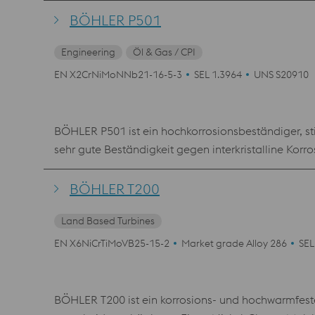
BÖHLER P501
Engineering
Öl & Gas / CPI
EN X2CrNiMoNNb21-16-5-3
SEL 1.3964
UNS S20910
BÖHLER P501 ist ein hochkorrosionsbeständiger, sti
sehr gute Beständigkeit gegen interkristalline Kor
höher als die eines vergleichbaren Cr-Ni-Mo-Stahls 
magnetisierbar ist und die geringste magnetische
BÖHLER T200
P501 auch für magnetische Abschirmungen und Bautei
Land Based Turbines
EN X6NiCrTiMoVB25-15-2
Market grade Alloy 286
SEL
BÖHLER T200 ist ein korrosions- und hochwarmfester