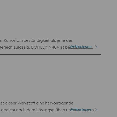
der Erdöltechnik ist eine Sonderwärmebehandlung
r Korrosionsbeständigkeit als jene der
Weiterlesen
Bereich zulässig. BÖHLER N404 ist besonders
sskorrosion und bietet gute mechanischen
reich, z.B. für Armaturen, Pumpen, Verdichter,
. Sehr gute Tieftemperatureigenschaften. Empfohlene
rmebehandlung auf max. 23 HRC erforderlich. Um
.
st dieser Werkstoff eine hervorragende
Weiterlesen
d erreicht nach dem Lösungsglühen und Auslagern