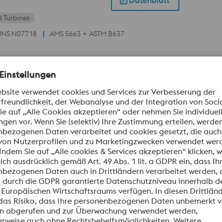
Datenblatt
 Turbines
UNS N07718
AMS 5663
ASTM B637
eständige Nickellegierung – ausscheidungshärtbar – in Form
Oxidationsbeständigkeit bis zu 982°C. Hochbeanspruchte Teile
ben, Schaufeln,
chrauben.
Datenblatt
loy 718API
UNS N07718
n Nickelbasis – Superlegierungen. Dieser hochwarmfeste Werks
usgezeichnete Kriechbeständigkeit bis 700°C. Hinzu kommen a
en Bauteilen aus diesem Pulver, dieselben Eigenschaften erre