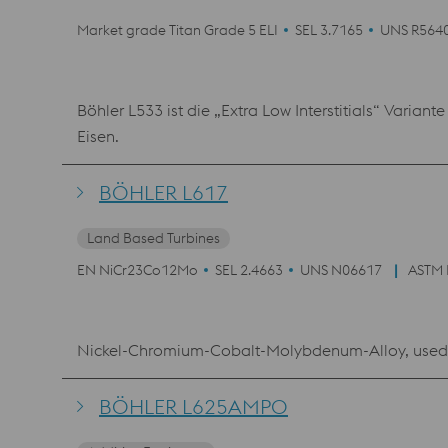
Market grade Titan Grade 5 ELI
SEL 3.7165
UNS R564
Böhler L533 ist die „Extra Low Interstitials“ Varia
Eisen.
BÖHLER L617
Land Based Turbines
EN NiCr23Co12Mo
SEL 2.4663
UNS N06617
ASTM 
Nickel-Chromium-Cobalt-Molybdenum-Alloy, used 
BÖHLER L625AMPO