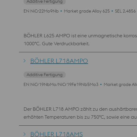
Additive Fertigung
EN NiCr22Mo9Nb
Market grade Alloy 625
SEL 2.4856
BÖHLER L625 AMPO ist eine unmagnetische korrosio
1000°C. Gute Verdruckbarkeit.
BÖHLER L718AMPO
Additive Fertigung
EN NiCr19NbMo/NiCr19Fe19Nb5Mo3
Market grade Al
Der BÖHLER L718 AMPO zählt zu den aushärtbaren N
erhöhten Temperaturen bis zu 750°C, sowie eine a
Verdruckbarkeit. Im Wesentlichen kann mit gedruckt
BÖHLER L718AMS