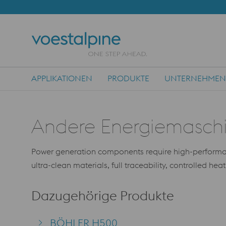
APPLIKATIONEN
PRODUKTE
UNTERNEHMEN
Main Navigation
Andere Energiemasc
Power generation components require high-performance
ultra-clean materials, full traceability, controlled hea
Dazugehörige Produkte
BÖHLER H500