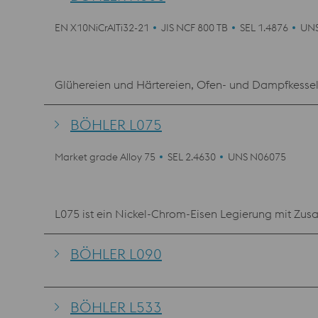
EN X10NiCrAlTi32-21
JIS NCF 800 TB
SEL 1.4876
UNS
Glühereien und Härtereien, Ofen- und Dampfkesselb
BÖHLER L075
Market grade Alloy 75
SEL 2.4630
UNS N06075
L075 ist ein Nickel-Chrom-Eisen Legierung mit Zu
BÖHLER L090
BÖHLER L533