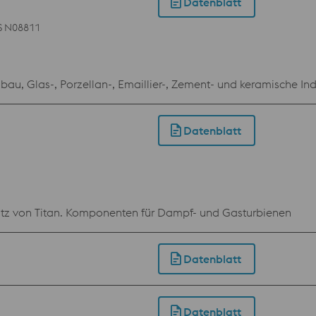
Datenblatt
 N08811
au, Glas-, Porzellan-, Emaillier-, Zement- und keramische Ind
Datenblatt
satz von Titan. Komponenten für Dampf- und Gasturbienen
Datenblatt
Datenblatt