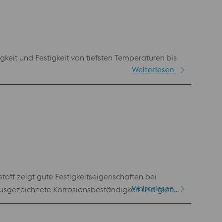
it und Festigkeit von tiefsten Temperaturen bis
Weiterlesen
ff zeigt gute Festigkeitseigenschaften bei
Weiterlesen
usgezeichnete Korrosionsbeständigkeit und gute
icht werden wie mit dem Stabstahl.