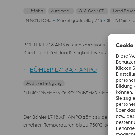
Luftfahrt
Automobil
Öl & Gas / CPI
Land Based
EN NC19FCNb
Market grade Alloy 718
SEL 2.4668
BÖHLER L718 AMS ist eine korrosions- und hitzeb
Kriech- und Zeitstandfestigkeit bis zu 704°C und 
Anwendungen, Automotive-Komponenten, Gasturbinen, Triebwerke für die Luft- und Raumfahrt, Hochgeschwindigkeits-Flugzeugteile wie Schei
Abstandshalter und Hochtemperatur-Bolzen und S
BÖHLER L718API AMPO
Additive Fertigung
EN NiCr19NbMo/NiCr19Fe19Nb5Mo3
Market grade Al
Der Böhler L718 API AMPO zählt zu den aushärtbare
erhöhten Temperaturen bis zu 750°C, sowie eine a
Verdruckbarkeit. Im Wesentlichen kann mit gedruckt