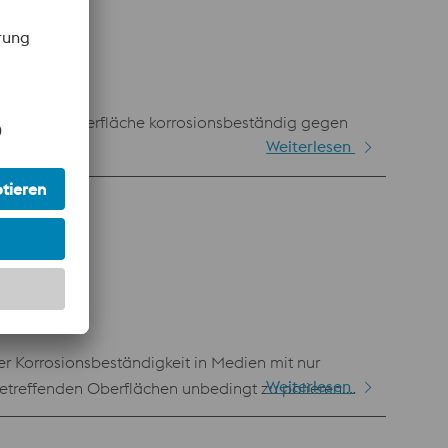
polierter Oberfläche korrosionsbeständig gegen
Weiterlesen
r Korrosionsbeständigkeit in Medien mit nur
Weiterlesen
etreffenden Oberflächen unbedingt zu polieren.
atz im Turbinen- und Kraftwerksbau. Sehr gute
umpen, Verdichter,