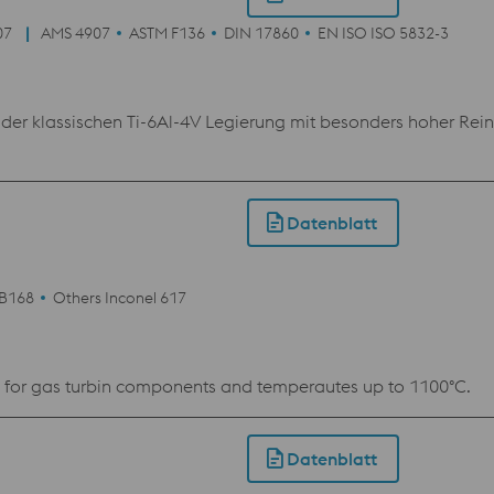
07
AMS 4907
ASTM F136
DIN 17860
EN ISO ISO 5832-3
nte der klassischen Ti-6Al-4V Legierung mit besonders hoher Rei
Datenblatt
B168
Others Inconel 617
for gas turbin components and temperautes up to 1100°C.
Datenblatt