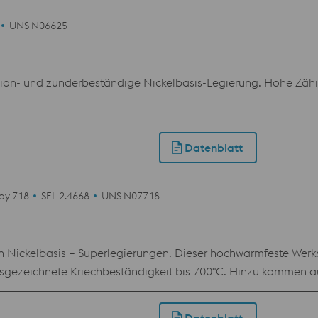
UNS N06625
n- und zunderbeständige Nickelbasis-Legierung. Hohe Zähigke
Datenblatt
loy 718
SEL 2.4668
UNS N07718
ickelbasis – Superlegierungen. Dieser hochwarmfeste Werksto
usgezeichnete Kriechbeständigkeit bis 700°C. Hinzu kommen a
en Bauteilen aus diesem Pulver, dieselben Eigenschaften erre