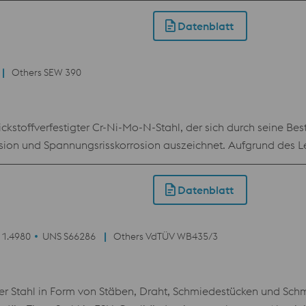
Datenblatt
Others SEW 390
ckstoffverfestigter Cr-Ni-Mo-N-Stahl, der sich durch seine B
rosion und Spannungsrisskorrosion auszeichnet. Aufgrund des Le
und es wird ein stabiles austenitisches Gefüge erreicht, so da
 Permeabilität aufweist. Neben seiner ursprünglichen Anwendu
Datenblatt
le z. B. in der Öl- und Gasindustrie eingesetzt.
 1.4980
UNS S66286
Others VdTÜV WB435/3
 Stahl in Form von Stäben, Draht, Schmiedestücken und Schmie