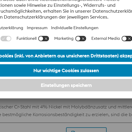
Datenblatt
rbinenbau Gute Kaltumformbarkeit .Bei feingeschliffener und 
Datenblatt
UNS S41500
ASTM A182/A182M
EN ISO 10088-3
ischer Cr-Stahl mit 4% Nickel mit Molybdänzusatz und mittlere
estmögliche Korrosionsbeständigkeit zu erzielen, sind die b
tand. Dadurch ist dieser Werkstoff sehr geeignet für den Eins
ngstemperatur: – 60 bis 350°C. Verwendung für Armaturen, P