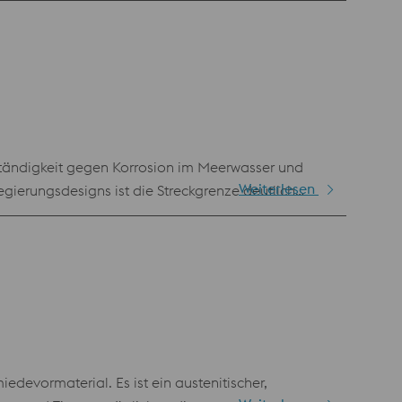
eständigkeit gegen Korrosion im Meerwasser und
Weiterlesen
gierungsdesigns ist die Streckgrenze deutlich
ss der Stahl auch nach der Kaltverformung nicht
ng als Rumpf und Struktur für U-Boote wird BÖHLER
devormaterial. Es ist ein austenitischer,