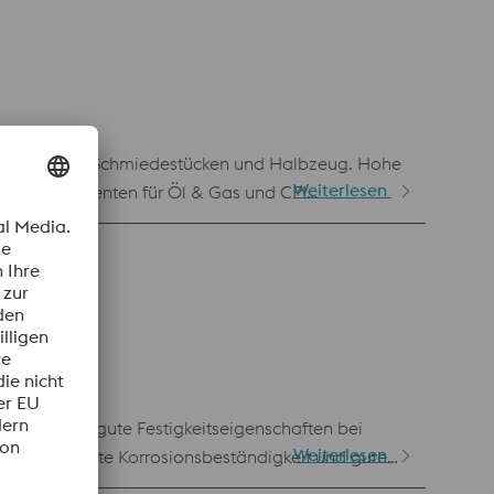
 von Stangen, Schmiedestücken und Halbzeug. Hohe
Weiterlesen
 und Komponenten für Öl & Gas und CPI
toff zeigt gute Festigkeitseigenschaften bei
Weiterlesen
usgezeichnete Korrosionsbeständigkeit und gute
icht werden wie mit dem Stabstahl.