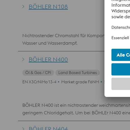
BÖHLER N108
Nichtrostender Chromstahl für Komponenten bei Tu
Wasser und Wasserdampf.
BÖHLER N400
Öl & Gas / CPI
Land Based Turbines
EN X3CrNiMo13-4
Market grade F6NM
SEL 1.4313
BÖHLER N400 ist ein nichtrostender weichmartensit
geringem Chloridgehalt. Um bei BÖHLEr N400 eine b
Gute mechanischen Eigenschaften im vergüteten Zus
Tieftemperatureigenschaften. Empfohlene Verwendu
BÖHLER N404