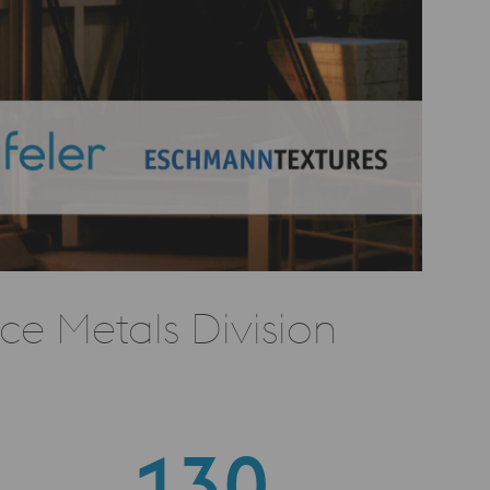
e Metals Division
130
0