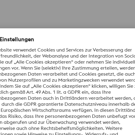
ungen mit besonderen
lischen Eigenschaften
Wälzlagerstähle
ungen mit besonderen
Wälzlagerstähle
schen Eigenschaften