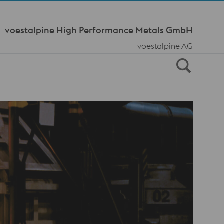
Meta Navi
voestalpine High Performance Metals GmbH
voestalpine AG