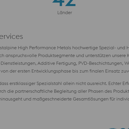
Länder
ervices
oestalpine High Performance Metals hochwertige Spezial- und 
ch anspruchsvolle Produktsegmente und unterstützen unsere 
e-Dienstleistungen, Additive Fertigung, PVD-Beschichtungen
von der ersten Entwicklungsphase bis zum finalen Einsatz zuv
s erstklassiger Spezialstahl allein nicht ausreicht. Echter E
h die partnerschaftliche Begleitung aller Phasen des Produk
e hinausgeht und maßgeschneiderte Gesamtlösungen für indivi