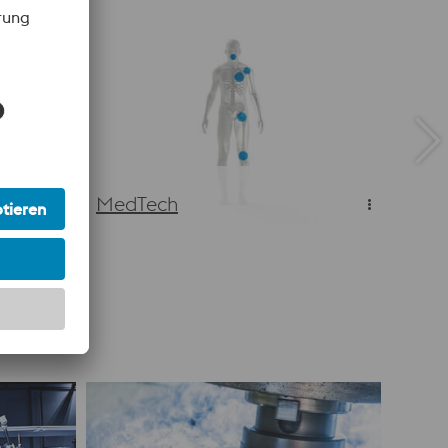
ke
MedTech
MedTech