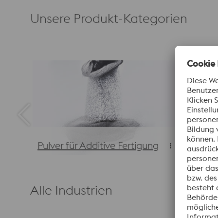
Unsere Produkt-Kategorien
Legier
Pulver für Additive Fertigung
physika
Pulver für Additive Fertigung
Legier
physikali
Alle Industrien