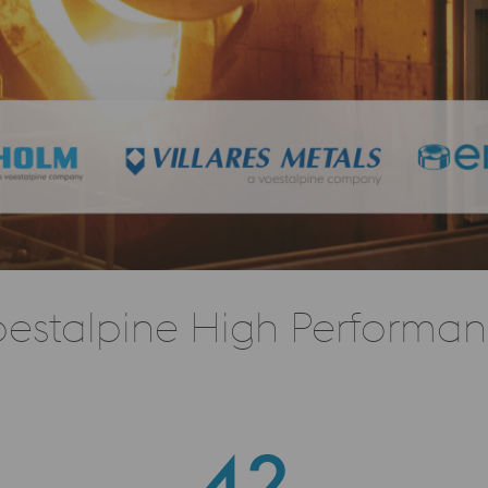
estalpine High Performanc
42
42
13