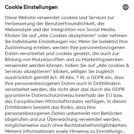
Ort
Nachricht*
Ich möchte über voestalpine Neuigkeiten
automatisch informiert werden.
SENDEN
Anti-Roboter-Verifizierung
Hier klicken
Friendly
Captcha ⇗