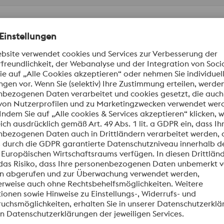
B
C
0,00
BW137_Materials for Power Generation
BL0
PDF | 1,30 MB
PDF
formationen aus.