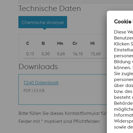
Technische Daten
Chemische Analyse
C
Si
Mn
Cr
Ni
W
Ti
0,13
0,30
0,65
16,10
13,60
2,80
≥ 5*
Downloads
T240 Datenblatt
PDF | 53 KB
Bitte füllen Sie dieses Kontaktformular für weitere In
Felder mit * markiert sind Pflichtfelder: