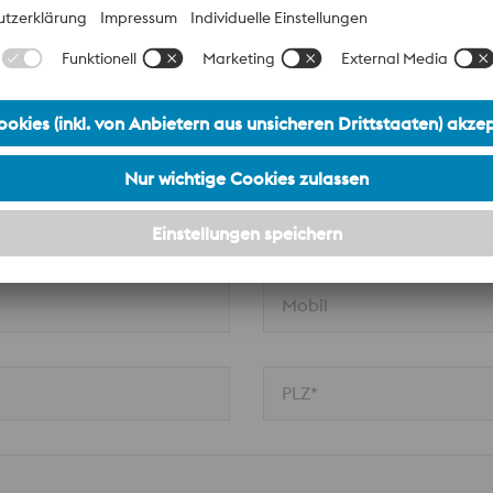
Nachname*
Firma*
Mobil
PLZ*