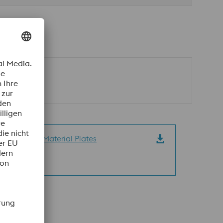
11_Special Material Plates
 | 6,84 MB