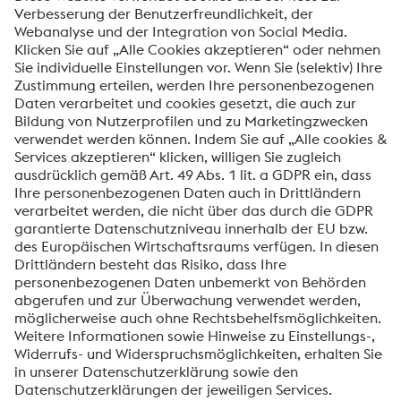
Nachricht*
Ich möchte über voestalpine Neuigkeiten
automatisch informiert werden.
SENDEN
Anti-Roboter-Verifizierung
Hier klicken
Friendly
Captcha ⇗
voestalpine High Performance Metals International
GmbH
Die voestalpine High Performance Metals International GmbH ist