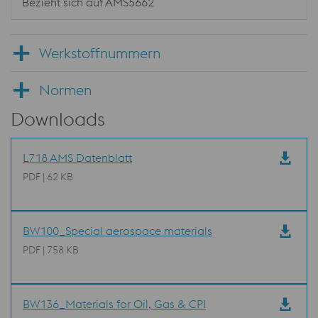
Bezieht sich auf AMS5662
Werkstoffnummern
Normen
Downloads
L718 AMS Datenblatt
PDF | 62 KB
BW100_Special aerospace materials
PDF | 758 KB
BW136_Materials for Oil, Gas & CPI