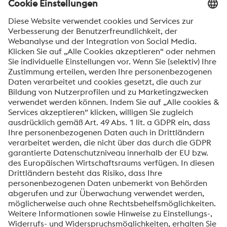
Nachricht*
Ich möchte über Neuigkeiten automatisch
informiert werden.
SENDEN
Anti-Roboter-Verifizierung
Hier klicken
Friendly
Captcha ⇗
voestalpine High Performance Metals International