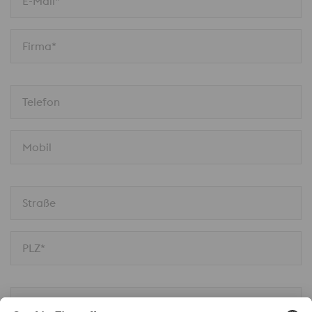
E-Mail*
Firma*
Telefon
Mobil
Straße
PLZ*
Ort