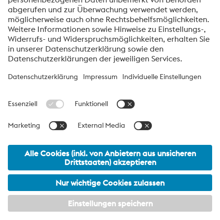
voestalpine High Performance Metals International
GmbH
Die voestalpine High Performance Metals International GmbH ist
eine österreichische Vertriebsgesellschaft der High Performance
Metals Division des voestalpine-Konzerns. Die Division
konzentriert sich auf technologisch anspruchsvolle
Produktsegmente und ist weltweit Marktführer für
Werkzeugstähle und Sonderwerkstoffe.
voestalpine Group Navigation
© 2026 voestalpine High Performance Metals International
GmbH
office.hpm_international@voestalpine.com
Impressum
meta footer DE AT Navigation
Datenschutzmitteilung
AGB
Meine Privatsphäre-Einstellungen