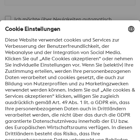
Ich möchte über Neuigkeiten automatisch
informiert werden.
SENDEN
Anti-Roboter-Verifizierung
Hier klicken
Friendly
Captcha ⇗
Mit dem Absenden dieses Formulars werden Ihre
personenbezogenen Daten zum Zweck der Bearbeitung
Ihrer Anfrage verarbeitet. Weitere Informationen zur
Verarbeitung Ihrer personenbezogenen Daten sowie zu
Ihren Rechten finden Sie in unserer
Datenschutzmitteilung
.