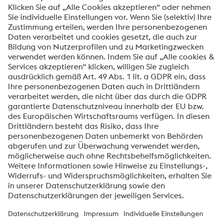
Ich möchte über voestalpine Neuigkeiten
automatisch informiert werden.
SENDEN
Anti-Roboter-Verifizierung
Hier klicken
Friendly
Captcha ⇗
voestalpine High Performance Metals International
GmbH
Die voestalpine High Performance Metals International GmbH ist
eine österreichische Vertriebsgesellschaft der High Performance
Metals Division des voestalpine-Konzerns. Die Division