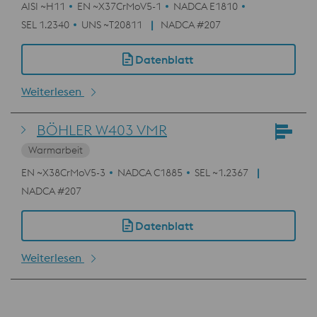
AISI ~H11
EN ~X37CrMoV5-1
NADCA E1810
SEL 1.2340
UNS ~T20811
NADCA #207
Datenblatt
Weiterlesen
BÖHLER W403 VMR
Warmarbeit
EN ~X38CrMoV5-3
NADCA C1885
SEL ~1.2367
NADCA #207
Datenblatt
Weiterlesen