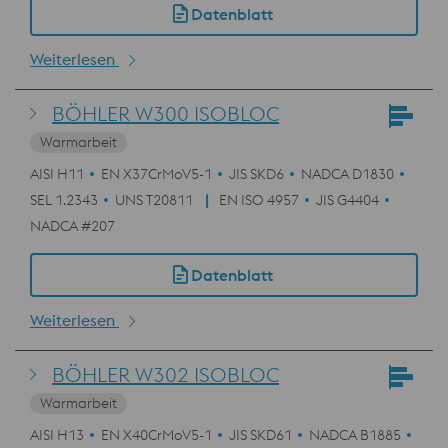
Datenblatt
Weiterlesen
BÖHLER W300 ISOBLOC
Warmarbeit
AISI H11
EN X37CrMoV5-1
JIS SKD6
NADCA D1830
SEL 1.2343
UNS T20811
EN ISO 4957
JIS G4404
NADCA #207
Datenblatt
Weiterlesen
BÖHLER W302 ISOBLOC
Warmarbeit
AISI H13
EN X40CrMoV5-1
JIS SKD61
NADCA B1885