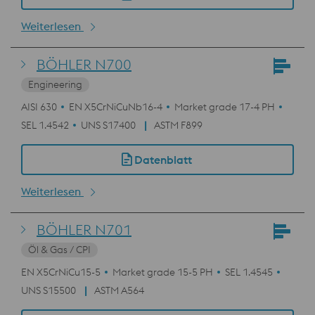
Weiterlesen
BÖHLER N700
Engineering
AISI 630
EN X5CrNiCuNb16-4
Market grade 17-4 PH
SEL 1.4542
UNS S17400
ASTM F899
Datenblatt
Weiterlesen
BÖHLER N701
Öl & Gas / CPI
EN X5CrNiCu15-5
Market grade 15-5 PH
SEL 1.4545
UNS S15500
ASTM A564