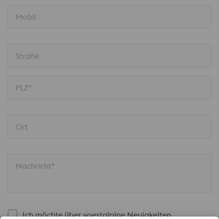
Mobil
Straße
PLZ*
Ort
Nachricht*
Ich möchte über voestalpine Neuigkeiten