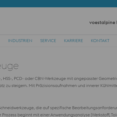
voestalpine
N
INDUSTRIEN
SERVICE
KARRIERE
KONTAKT
euge
-, HSS-, PCD- oder CBN-Werkzeuge mit angepasster Geometri
z zu steigern. Mit Präzisionsaufnahmen und innerer Kühlmittel
chneidwerkzeuge, die auf spezifische Bearbeitungsanforderun
 Prozess beginnt mit einer Anwendungsanalyse (Werkstoff, Tole