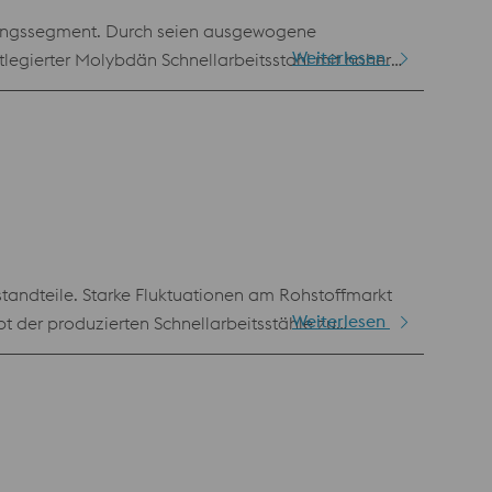
panungssegment. Durch seien ausgewogene
Weiterlesen
legierter Molybdän Schnellarbeitsstahl mit hoher
estandteile. Starke Fluktuationen am Rohstoffmarkt
Weiterlesen
der produzierten Schnellarbeitsstähle zu
 Alternative zu der allgemein gültigen
 1.3243 jedoch ebenbürtig.