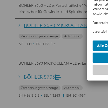
BÖHLER S630 – „Der Wirtschaftliche“ Wolfram-Molyb
einsetzbar für Gewinde- und Spiralbohrer, Reibahl
BÖHLER S690 MICROCLEAN
Zerspanungswerkzeuge
Automobil
AISI ~M4
EN ~HS6-5-4
BÖHLER S690 MICROCLEAN – „Der Einfache“ Der zäh
BÖHLER S705
Zerspanungswerkzeuge
Automobil
EN HS6-5-2-5
SEL 1.3243
EN ISO 4957