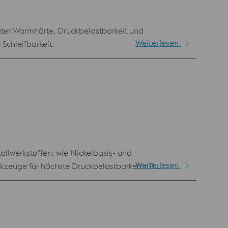
ter Warmhärte, Druckbelastbarkeit und
Weiterlesen
Schleifbarkeit.
llwerkstoffen, wie Nickelbasis- und
Weiterlesen
zeuge für höchste Druckbelastbarkeit z.B.