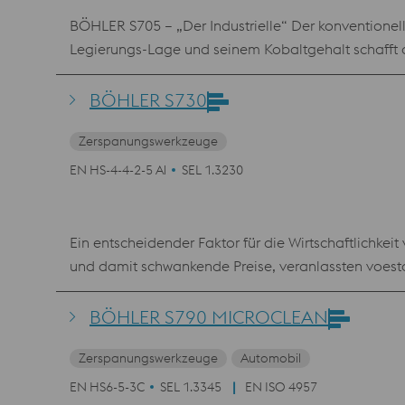
BÖHLER S705 – „Der Industrielle“ Der konventionel
Legierungs-Lage und seinem Kobaltgehalt schafft d
Härte, vorzüglichen Schneideigenschaften, höchste
BÖHLER S730
Zerspanungswerkzeuge
EN HS-4-4-2-5 Al
SEL 1.3230
Ein entscheidender Faktor für die Wirtschaftlichkei
und damit schwankende Preise, veranlassten voest
überdenken. Das Resultat zeigt sich in der patenti
Standardmarke 1.3243 bzw. M35 (BÖHLER S705) dars
BÖHLER S790 MICROCLEAN
Zerspanungswerkzeuge
Automobil
EN HS6-5-3C
SEL 1.3345
EN ISO 4957