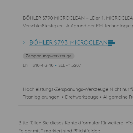
BÖHLER S790 MICROCLEAN – „Der 1. MICROCLEAN“ Pu
Verschleißfestigkeit. Aufgrund der PM-Technologie g
BÖHLER S793 MICROCLEAN
Zerspanungswerkzeuge
EN HS10-4-3-10
SEL ~1.3207
Hochleistungs-Zerspanungs-Werkzeuge Nicht nur für
Titanlegierungen. • Drehwerkzeuge • Allgemeine F
Feinschneiden hochfester Werkstoffe • Schneidste
Bitte füllen Sie dieses Kontaktformular für weitere In
Felder mit * markiert sind Pflichtfelder: