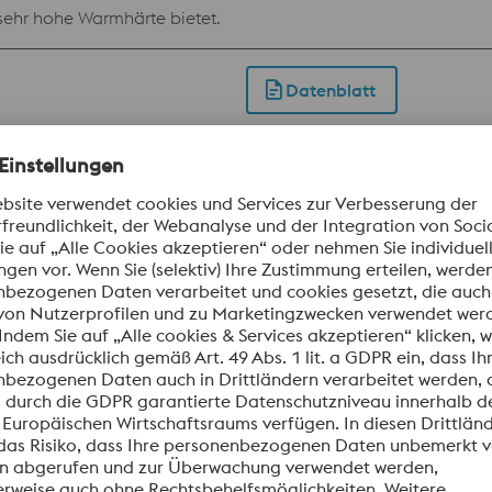
sehr hohe Warmhärte bietet.
Datenblatt
r Fräser, Spiral- und Gewindebohrer, Räumwerkzeuge, Kaltarbe
st das Ausgangsmaterial für unsere Kunden, die sich mit Schne
Datenblatt