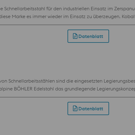
le Schnellarbeitsstahl für den industriellen Einsatz im Zers
iese Marke es immer wieder im Einsatz zu überzeugen. Kobalt
r Druckbelastbarkeit, hoher Warmhärte und guter Zähigkeit.
Datenblatt
t von Schnellarbeitsstählen sind die eingesetzten Legierungsb
alpine BÖHLER Edelstahl das grundlegende Legierungskonzept 
erten Werkstofflösung BÖHLER S730, welche eine wirtschaftliche
tellt. Leistungstechnisch ist der BÖHLER S730 dem Standard
Datenblatt