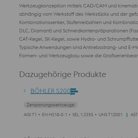
Werkzeugkonzeption mittels CAD/CAM und kinematisc
abhängig vom Werkstoff des Werkstücks und der gefor
Kombinationssenker, Stufenreibahlen und Kombinatio
DLC, Diamant) und Schneidkantenpräparationen (Fas
CAT‑Kegel, SK‑Kegel, sowie Hydro‑ und Schrumpffutt
Typische Anwendungen sind Antriebsstrang‑ und E‑Mo
Formen‑ und Werkzeugbau sowie die Großserienbearbe
Dazugehörige Produkte
BÖHLER S200
Zerspanungswerkzeuge
AISI T1
EN HS18-0-1
SEL 1.3355
UNS T12001
AST