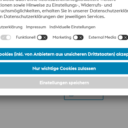
dän-Schnellarbeitsstahl mit Aluminiumlegierung mit hoher Zäh
en, Räumwerkzeuge, Metallsägen, Fräser aller Art, Holzbearb
Datenblatt
e Schnellarbeitsstahl für die anspruchsvolle Zerspanung u
Datenblatt