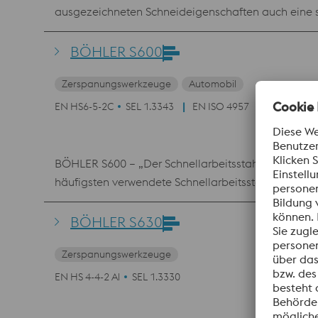
ausgezeichneten Schneideigenschaften auch eine 
BÖHLER S600
Zerspanungswerkzeuge
Automobil
EN HS6-5-2C
SEL 1.3343
EN ISO 4957
BÖHLER S600 – „Der Schnellarbeitsstahl“ Ideal fü
häufigsten verwendete Schnellarbeitsstahl und er i
BÖHLER S630
Zerspanungswerkzeuge
EN HS 4-4-2 Al
SEL 1.3330