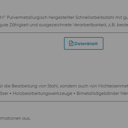
lvermetallurgisch hergestellter Schnellarbeitsstahl mit gu
ute Zähigkeit und ausgezeichnete Verarbeitbarkeit, z.B. beste 
Datenblatt
 die Bearbeitung von Stahl, sondern auch von Nichteisenmeta
räser • Holzbearbeitungswerkzeuge • Bimetallsägebänder Werk
mpel, Umformstempel • Matrizen
formationen aus.