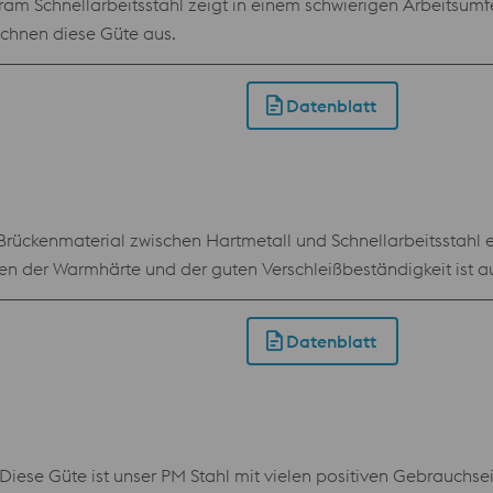
ram Schnellarbeitsstahl zeigt in einem schwierigen Arbeitsumf
ichnen diese Güte aus.
Datenblatt
ckenmaterial zwischen Hartmetall und Schnellarbeitsstahl e
n der Warmhärte und der guten Verschleißbeständigkeit ist au
arbeitsstahlgüte.
Datenblatt
e Güte ist unser PM Stahl mit vielen positiven Gebrauchsei