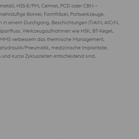
tmetall, HSS‑E/PM, Cermet, PCD oder CBN –
mehrstufige Bohrer, Formfräser, Portwerkzeuge,
 in einem Durchgang. Beschichtungen (TiAlN, AlCrN,
Spanfluss. Werkzeugaufnahmen wie HSK, BT‑Kegel,
der MMS verbessern das thermische Management.
shydraulik/Pneumatik, medizinische Implantate,
und kurze Zykluszeiten entscheidend sind.