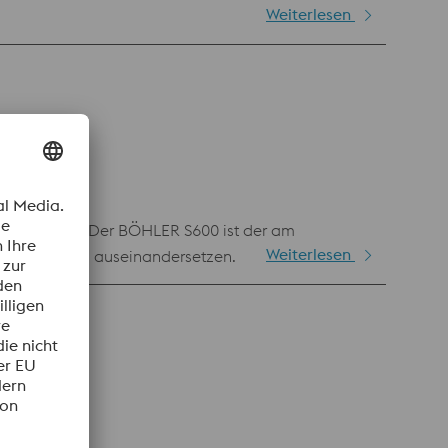
Weiterlesen
itswerkzeuge Der BÖHLER S600 ist der am
Weiterlesen
llarbeitsstahl auseinandersetzen.