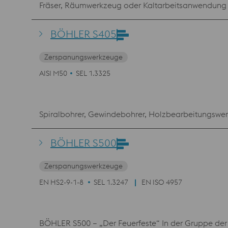
Fräser, Räumwerkzeug oder Kaltarbeitsanwendung
BÖHLER S405
Zerspanungswerkzeuge
AISI M50
SEL 1.3325
Spiralbohrer, Gewindebohrer, Holzbearbeitungswe
BÖHLER S500
Zerspanungswerkzeuge
EN HS2-9-1-8
SEL 1.3247
EN ISO 4957
BÖHLER S500 – „Der Feuerfeste“ In der Gruppe der k