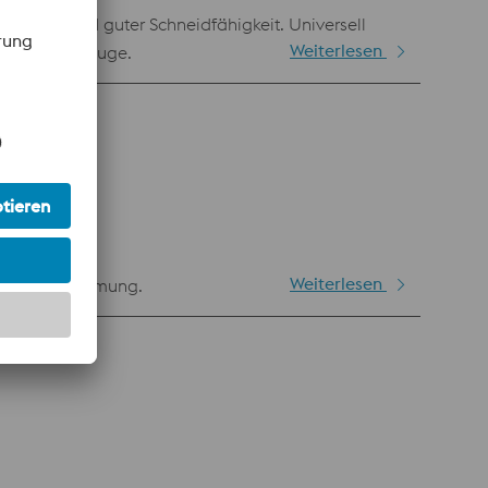
igkeit und guter Schneidfähigkeit. Universell
Weiterlesen
eitungswerkzeuge.
Weiterlesen
nd Kaltumformung.