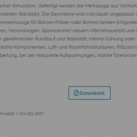
her Simulation. Gefertigt werden die Werkzeuge aus Vollhar
derten Standzeit. Die Geometrie wird individuell angepasst: 
nswerkzeuge für Bohren‑Fräsen oder Bohren‑Senken‑Entgraten
en, Verrundungen, Spanbrecher) steuern Wärmehaushalt und 
er gewährleisten Rundlauf und Stabilität; interne Kühlung o
bility‑Komponenten, Luft‑ und Raumfahrtstrukturen, Präzision
itung, bei der reduzierte Aufspannungen, stabile Toleranzen 
Datenblatt
M A600
EN ISO 4957