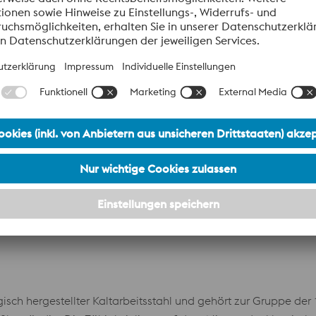
den erzeugt, was unter anderem zu einer guten Zähigkeit de
Datenblatt
chtlich Verschleißfestigkeit nicht mehr ausreichen.
Cr4). Dieser Kaltarbeitsstahl ist im Wesentlichen ein für die 
bietet den Vorteil einer simplen Wärmebehandlung mit sehr n
ns ist jedoch der Einsatz moderner Beschichtungen nur bedin
stempel, Körner, Auswerferstifte, Stempel und Spannwerkzeu
Datenblatt
ch hergestellter Kaltarbeitsstahl und gehört zur Gruppe de