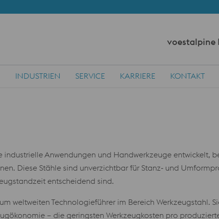
voestalpine
N
INDUSTRIEN
SERVICE
KARRIERE
KONTAKT
le industrielle Anwendungen und Handwerkzeuge entwickelt, 
nnen. Diese Stähle sind unverzichtbar für Stanz‑ und Umform
eugstandzeit entscheidend sind.
um weltweiten Technologieführer im Bereich Werkzeugstahl. Sie
ugökonomie – die geringsten Werkzeugkosten pro produzierte