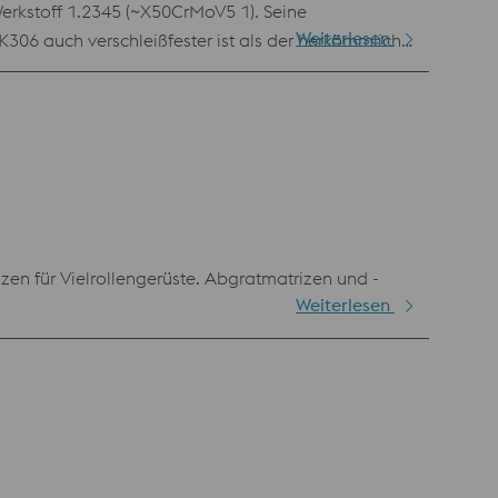
rkstoff 1.2345 (~X50CrMoV5 1). Seine
Weiterlesen
6 auch verschleißfester ist als der herkömmliche
 der Stanz- und Schneidwerkzeuge eingesetzt.
 auch hervorragend für Maschinenmesser in der
n für Vielrollengerüste. Abgratmatrizen und -
Weiterlesen