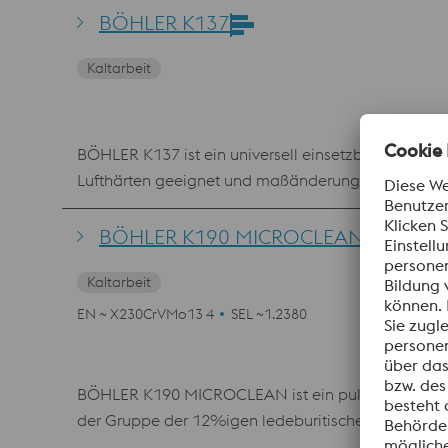
Aufgrund des vorteilhaften Anlassverhaltens mit
BÖHLER K137
eignet sich daher auch für komplexe Werkzeuge, di
Kaltarbeit
BÖHLER K137 ist ein universell einsetzbarer, ledebu
Lufthärten geeignet und maßänderungsarm.
BÖHLER K190 MICROCLEAN
Kaltarbeit
EN ~ X230CrVMo13 4
SEL ~1.2380
BÖHLER K190 MICROCLEAN ist ein pulvermetallurgisc
der Gruppe der 12%igen ledeburitischen Chromstäh
1.2379 eine deutlich bessere Beständigkeit gegen a