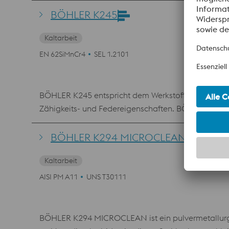
homogenes Gefüge mit fein verteilten Primärkarbi
BÖHLER K245
dort eingesetzt, wo Werkzeugstähle wie 1.2379 hinsi
Kaltarbeit
EN 62SiMnCr4
SEL 1.2101
BÖHLER K245 entspricht dem Werkstoff 1.2101 (62SiMn
Zähigkeits- und Federeigenschaften. BÖHLER K245 
Anlassbehandlung. Aufgrund dieses Anlassverhalte
dünnwandige Werkzeuge wie Schraubendreher, Loch
BÖHLER K294 MICROCLEAN
Kaltarbeit
AISI PM A11
UNS T30111
BÖHLER K294 MICROCLEAN ist ein pulvermetallurgis