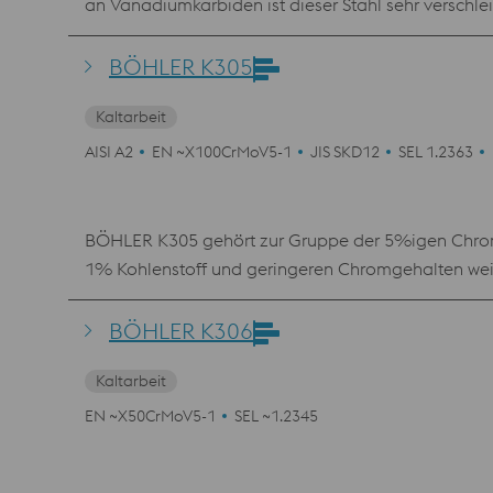
an Vanadiumkarbiden ist dieser Stahl sehr versch
MICROCLEAN wird dort eingesetzt, wo die Verschleiß
BÖHLER K305
Kaltarbeit
AISI A2
EN ~X100CrMoV5-1
JIS SKD12
SEL 1.2363
BÖHLER K305 gehört zur Gruppe der 5%igen Chromst
1% Kohlenstoff und geringeren Chromgehalten weist
Chromstähle kommt dort zum Einsatz, wo Qualitäten 
1.2379 noch nicht erforderlich sind. BÖHLER K305 
BÖHLER K306
Gewindeschneidwerkzeuge und Maschinenmesser in d
Kaltarbeit
EN ~X50CrMoV5-1
SEL ~1.2345