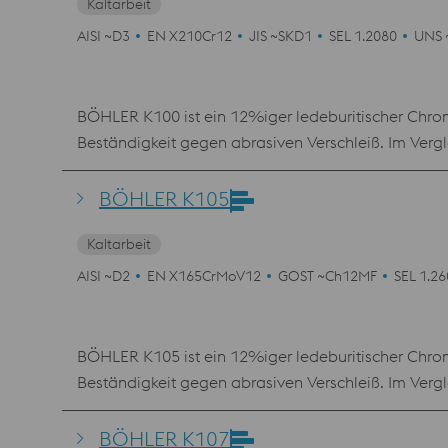
Kaltarbeit
AISI ~D3
EN X210Cr12
JIS ~SKD1
SEL 1.2080
UNS 
BÖHLER K100 ist ein 12%iger ledeburitischer Chrom
Beständigkeit gegen abrasiven Verschleiß. Im Ver
niedrigeren Härtetemperaturen und einer einfachen
Beschichtungen nur bedingt möglich.
BÖHLER K105
Kaltarbeit
AISI ~D2
EN X165CrMoV12
GOST ~Ch12MF
SEL 1.2
BÖHLER K105 ist ein 12%iger ledeburitischer Chrom
Beständigkeit gegen abrasiven Verschleiß. Im Ver
niedrigeren Härtetemperaturen und einer einfach
Werkzeugstahl 1.2080 ermöglicht auch eine Nitrie
BÖHLER K107