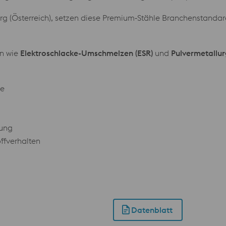
erg (Österreich), setzen diese Premium‑Stähle Branchenstanda
en wie
Elektroschlacke-Umschmelzen (ESR)
und
Pulvermetallur
te
lung
ffverhalten
Datenblatt