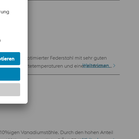
s Werkstoffes führt. BÖHLER K190 MICROCLEAN wird
Kaltarbeit optimierter Federstahl mit sehr guten
Weiterlesen
iedrigen Härtetemperaturen und einer einfachen
gt möglich. BÖHLER K245 eignet sich besonders für
ge.
r 10%igen Vanadiumstähle. Durch den hohen Anteil