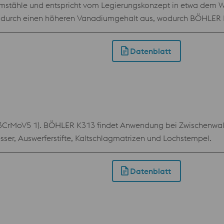
tähle und entspricht vom Legierungskonzept in etwa dem We
durch einen höheren Vanadiumgehalt aus, wodurch BÖHLER K30
ndung im Bereich der Warmarbeit, wird aber auch im Bereich
tierenden hohen Bruchsicherheit eignet sich dieser Werkstoff
Datenblatt
3CrMoV5 1). BÖHLER K313 findet Anwendung bei Zwischenwalze
ser, Auswerferstifte, Kaltschlagmatrizen und Lochstempel.
Datenblatt