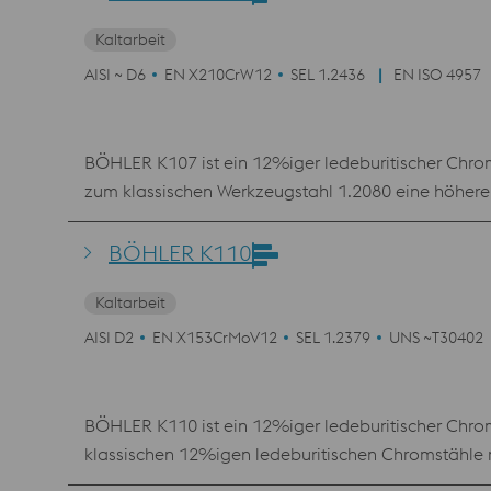
Kaltarbeit
AISI ~ D6
EN X210CrW12
SEL 1.2436
EN ISO 4957
BÖHLER K107 ist ein 12%iger ledeburitischer Chrom
zum klassischen Werkzeugstahl 1.2080 eine höhere 
K107 den Vorteil einer simplen Wärmebehandlung m
Anlassverhaltens ist jedoch der Einsatz moderner 
BÖHLER K110
Kaltarbeit
AISI D2
EN X153CrMoV12
SEL 1.2379
UNS ~T30402
BÖHLER K110 ist ein 12%iger ledeburitischer Chroms
klassischen 12%igen ledeburitischen Chromstähle 
BÖHLER K110 die beste Kombination aus Verschleißb