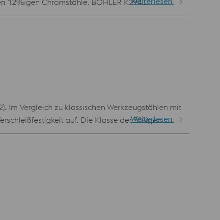
Weiterlesen
ischen 12%igen Chromstähle. BÖHLER K294
ine untergeordnete Rolle spielt.
 Im Vergleich zu klassischen Werkzeugstählen mit
Weiterlesen
schleißfestigkeit auf. Die Klasse der 5%igen
keit nicht mehr ausreichen und Werkstoffe wie
, Formplatten und -einsätze sowie für