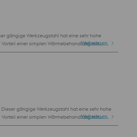
eser gängige Werkzeugstahl hat eine sehr hohe
Weiterlesen
n Vorteil einer simplen Wärmebehandlung mit
tens ist jedoch der Einsatz moderner
. Dieser gängige Werkzeugstahl hat eine sehr hohe
Weiterlesen
n Vorteil einer simplen Wärmebehandlung mit
BÖHLER K105 gegenüber dem klassischen