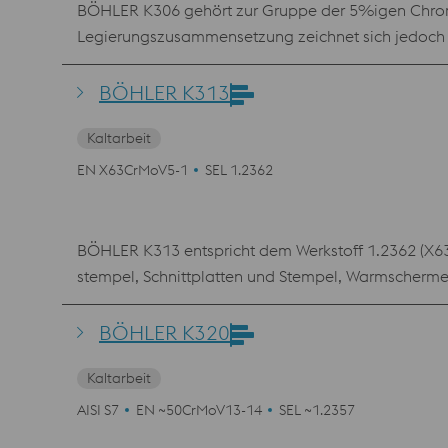
BÖHLER K306 gehört zur Gruppe der 5%igen Chroms
Legierungszusammensetzung zeichnet sich jedoch 
Warmarbeitsstahl 1.2345. BÖHLER K306 findet Anwe
Aufgrund der hohen Zähigkeit und der daraus resul
BÖHLER K313
Holz-, Papier- und Recyclingindustrie.
Kaltarbeit
EN X63CrMoV5-1
SEL 1.2362
BÖHLER K313 entspricht dem Werkstoff 1.2362 (X6
stempel, Schnittplatten und Stempel, Warmschermes
BÖHLER K320
Kaltarbeit
AISI S7
EN ~50CrMoV13-14
SEL ~1.2357