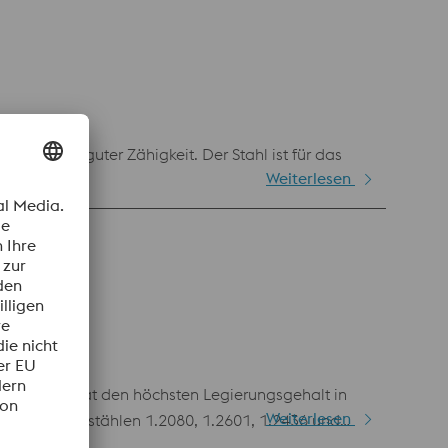
oderner Beschichtungen möglich. BÖHLER K110
gkeit und guter Zähigkeit. Der Stahl ist für das
Weiterlesen
Werkstoff hat den höchsten Legierungsgehalt in
Weiterlesen
en Werkzeugstählen 1.2080, 1.2601, 1.2436 und
ermetallurgischen Herstellungsprozess ein