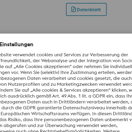
 ausgeprägtem Sekundärhärtemaximum ist auch der Einsatz m
Datenblatt
e eine hohe Maßhaltigkeit und Formbeständigkeit erfordern.
ritischer 12%-iger Chromstahl mit sehr guter Verschleißbeständi
Datenblatt
h hergestellter 12%iger ledeburitischer Chromstahl. Dieser 
le. Durch den hohen Vanadiumgehalt wird im Vergleich zu d
brasiven Verschleiß erreicht. Gleichzeitig wird durch den pulv