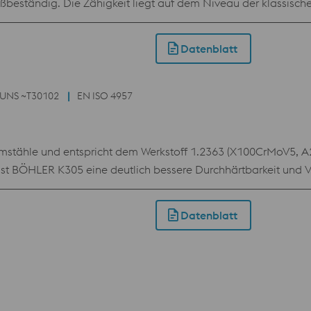
leißbeständig. Die Zähigkeit liegt auf dem Niveau der klass
festigkeit das entscheidende Kriterium ist und die Zähigkeit e
Datenblatt
UNS ~T30102
EN ISO 4957
ähle und entspricht dem Werkstoff 1.2363 (X100CrMoV5, A2).
 BÖHLER K305 eine deutlich bessere Durchhärtbarkeit und Ver
wie 1.2842 hinsichtlich Verschleißfestigkeit und Durchhärtbar
findet Anwendung im Bereich der Stanz- und Schneidwerkzeuge
Datenblatt
er Holz-, Papier- und Recyclingindustrie.