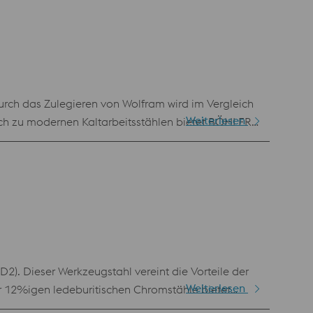
urch das Zulegieren von Wolfram wird im Vergleich
Weiterlesen
ich zu modernen Kaltarbeitsstählen bietet BÖHLER
sbehandlung. Aufgrund dieses klassischen
2). Dieser Werkzeugstahl vereint die Vorteile der
Weiterlesen
r 12%igen ledeburitischen Chromstähle bietet
 nahezu allen Kaltarbeitsapplikationen eingesetzt.