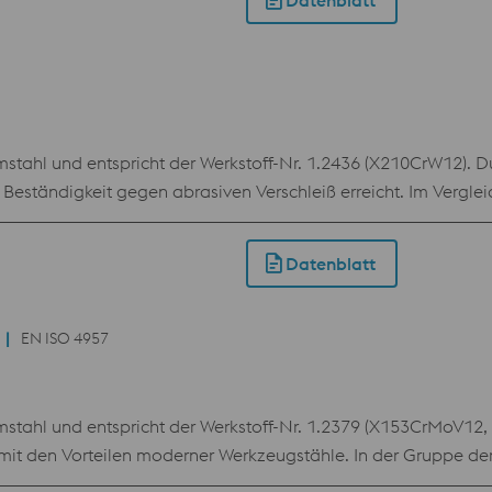
Datenblatt
stahl und entspricht der Werkstoff-Nr. 1.2436 (X210CrW12). D
Beständigkeit gegen abrasiven Verschleiß erreicht. Im Vergle
it niedrigeren Härtetemperaturen und einer einfachen Anlas
Beschichtungen nur bedingt möglich.
Datenblatt
EN ISO 4957
tahl und entspricht der Werkstoff-Nr. 1.2379 (X153CrMoV12, D
mit den Vorteilen moderner Werkzeugstähle. In der Gruppe de
eständigkeit, Druckfestigkeit und Zähigkeit und wird daher in