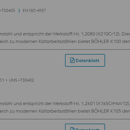
~T30403
EN ISO 4957
stahl und entspricht der Werkstoff-Nr. 1.2080 (X210Cr12). Di
gleich zu modernen Kaltarbeitsstählen bietet BÖHLER K100 de
 Anlassbehandlung. Aufgrund dieses klassischen Anlassverhal
Datenblatt
601
UNS ~T30402
stahl und entspricht der Werkstoff-Nr. 1.2601 (X165CrMoV12)
gleich zu modernen Kaltarbeitsstählen bietet BÖHLER K105 de
en Anlassbehandlung. Die bessere Anlassbeständigkeit von 
rbehandlung der Werkzeuge.