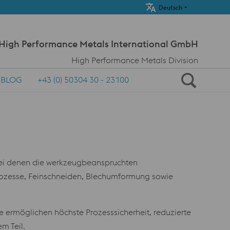
Meta Navi
Deutsch
 High Performance Metals International GmbH
High Performance Metals Division
BLOG
+43 (0) 50304 30 - 23100
bei denen die werkzeugbeanspruchten
prozesse, Feinschneiden, Blechumformung sowie
 ermöglichen höchste Prozesssicherheit, reduzierte
m Teil.