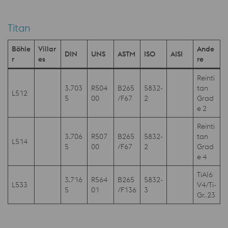
Titan
Böhle
Villar
Ande
DIN
UNS
ASTM
ISO
AISI
r
es
re
Reinti
3.703
R504
B265
5832-
tan
L512
5
00
/F67
2
Grad
e 2
Reinti
3.706
R507
B265
5832-
tan
L514
5
00
/F67
2
Grad
e 4
TiAI6
3.716
R564
B265
5832-
L533
V4/Ti-
5
01
/F136
3
Gr. 23