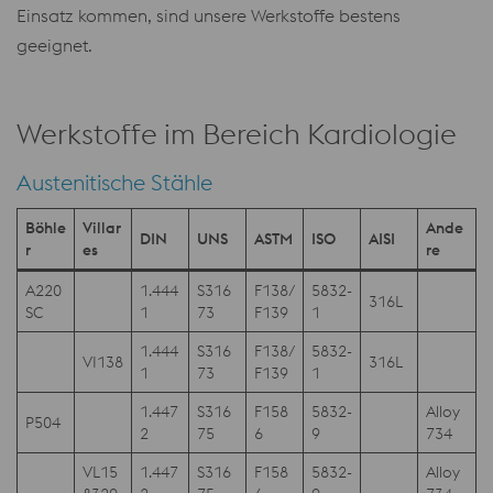
Einsatz kommen, sind unsere Werkstoffe bestens
geeignet.
Werkstoffe im Bereich Kardiologie
Austenitische Stähle
Böhle
Villar
Ande
DIN
UNS
ASTM
ISO
AISI
r
es
re
A220
1.444
S316
F138/
5832-
316L
SC
1
73
F139
1
1.444
S316
F138/
5832-
VI138
316L
1
73
F139
1
1.447
S316
F158
5832-
Alloy
P504
2
75
6
9
734
VL15
1.447
S316
F158
5832-
Alloy