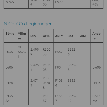
N765
F899
4
00
465
NiCo / Co Legierungen
Böhle
Villar
Ande
DIN
UNS
ASTM
ISO
AISI
r
es
re
VF
2.499
R300
5832-
L035
562Q
F562
9
35
6
I
2.496
R306
5832-
L605
F90
L-605
4
05
5
R300
2.471
F105
5832-
L128
03/0
LPHX
1
8
7
8
L135
R315
F153
5832-
CoCr
SA
37
7
12
Mo