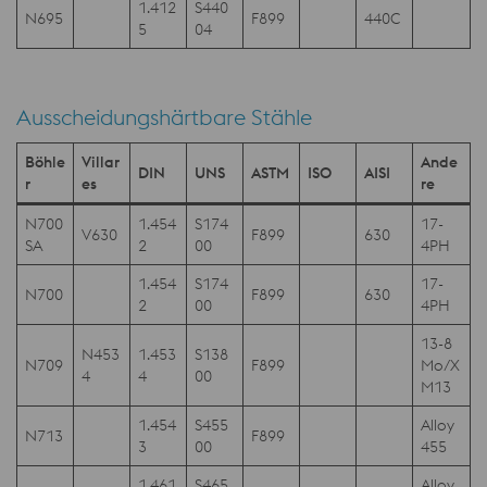
1.412
S440
N695
F899
440C
5
04
Ausscheidungshärtbare Stähle
Böhle
Villar
Ande
DIN
UNS
ASTM
ISO
AISI
r
es
re
N700
1.454
S174
17-
V630
F899
630
SA
2
00
4PH
1.454
S174
17-
N700
F899
630
2
00
4PH
13-8
N453
1.453
S138
N709
F899
Mo/X
4
4
00
M13
1.454
S455
Alloy
N713
F899
3
00
455
1.461
S465
Alloy