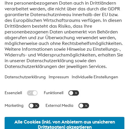
Verarbeitung Ihrer personenbezogenen Daten sowie zu
Ihren Rechten finden Sie in unserer
Datenschutzmitteilung
.
voestalpine High Performance Metals International
GmbH
Die voestalpine High Performance Metals International GmbH ist
eine österreichische Vertriebsgesellschaft der High Performance
Metals Division des voestalpine-Konzerns. Die Division
konzentriert sich auf technologisch anspruchsvolle
Produktsegmente und ist weltweit Marktführer für
Werkzeugstähle und Sonderwerkstoffe.
voestalpine Group Navigation