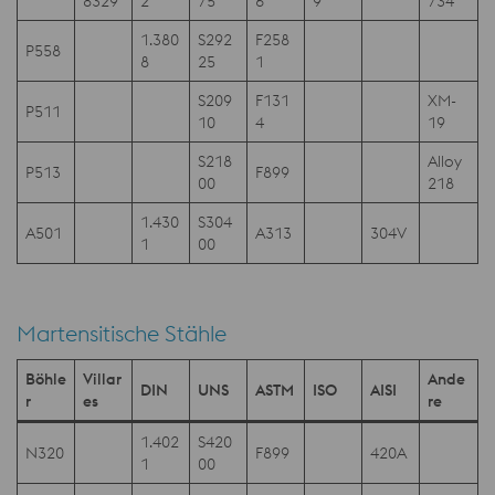
8329
2
75
6
9
734
1.380
S292
F258
P558
8
25
1
S209
F131
XM-
P511
10
4
19
S218
Alloy
P513
F899
00
218
1.430
S304
A501
A313
304V
1
00
Martensitische Stähle
Böhle
Villar
Ande
DIN
UNS
ASTM
ISO
AISI
r
es
re
1.402
S420
N320
F899
420A
1
00