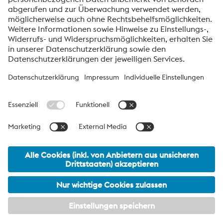
voestalpine High Performance Metals International
GmbH
Die voestalpine High Performance Metals International GmbH ist
eine österreichische Vertriebsgesellschaft der High Performance
Metals Division des voestalpine-Konzerns. Die Division
konzentriert sich auf technologisch anspruchsvolle
Produktsegmente und ist weltweit Marktführer für
Werkzeugstähle und Sonderwerkstoffe.
voestalpine Group Navigation
© 2026 voestalpine High Performance Metals International
GmbH
office.hpm_international@voestalpine.com
Impressum
meta footer DE AT Navigation
Datenschutzmitteilung
AGB
Meine Privatsphäre-Einstellungen