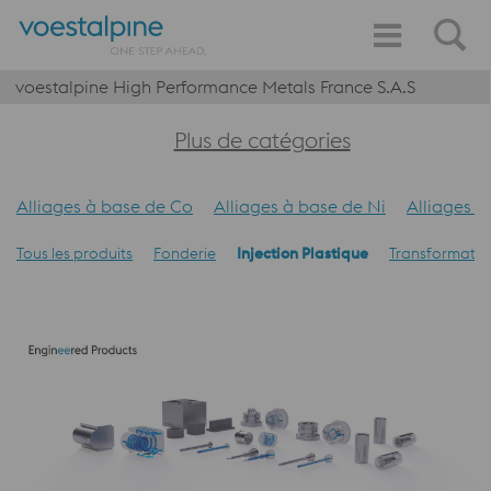
voestalpine High Performance Metals France S.A.S
Plus de catégories
Alliages à base de Co
Alliages à base de Ni
Alliages a
Tous les produits
Fonderie
Injection Plastique
Transformation