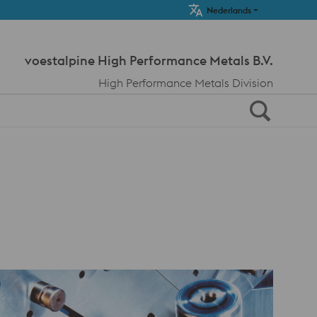
Meta Navi
Nederlands
voestalpine High Performance Metals B.V.
High Performance Metals Division