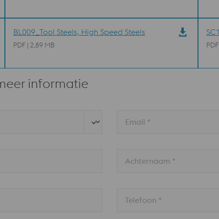
BL009_Tool Steels, High Speed Steels
SC1
PDF | 2,89 MB
PDF
meer informatie
Email *
Achternaam *
Telefoon *