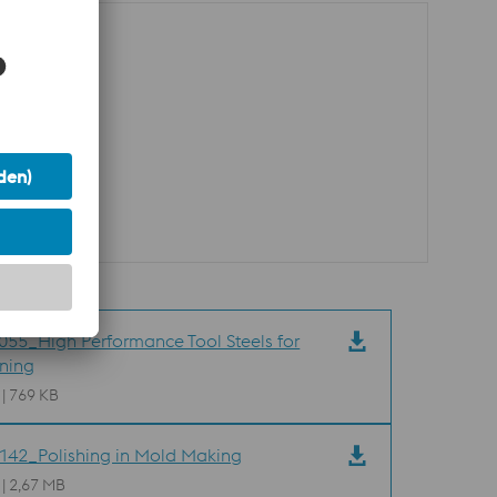
55_High Performance Tool Steels for
ning
 | 769 KB
42_Polishing in Mold Making
 | 2,67 MB