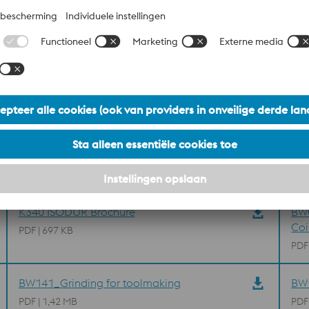
ing
K340 ISODUR Brochure
BW0
Coi
PDF | 697 KB
PDF
BW141_Grinding for toolmaking
BW1
PDF | 1,42 MB
PDF