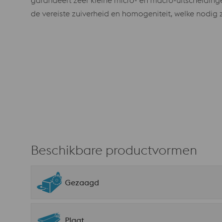
garandeert zeer kleine micro- en macro-uitscheiding
de vereiste zuiverheid en homogeniteit, welke nodig
Beschikbare productvormen
Gezaagd
Plaat