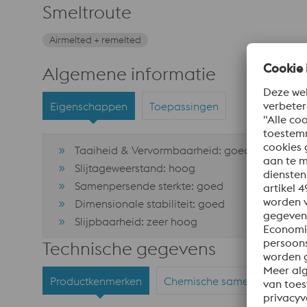
Smeltroute
Airmelted + remelted
Algemene informatie
Eigenschappen
Toepassingen
Taaiheid & Vervormbaarheid: goed
Slijtageweerstand: hoog
Samenpersende sterkte: goed
Dimensionale stabiliteit: goed
Slijpbaarheid: zeer hoog
Technische gegevens
Productkenmerken
Chemische samenstelling