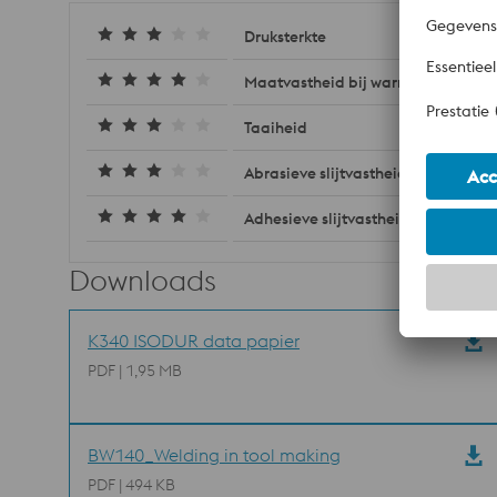
Druksterkte
Maatvastheid bij warmtebehandel
Taaiheid
Abrasieve slijtvastheid
Adhesieve slijtvastheid
Downloads
K340 ISODUR data papier
PDF | 1,95 MB
BW140_Welding in tool making
PDF | 494 KB