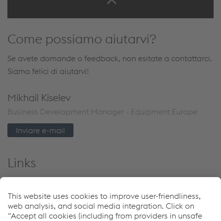
Come possiamo aiutarvi?
Se avete domande o feedback, non esitate a contattarci.
Siamo felici di aiutarvi!
Mikhail Kiselev
Business Development Manager - Equipment Europe
Inviare e-mail
Links
Impianti
Download Center
Programma di garanzia 5 anni Böhler Welding