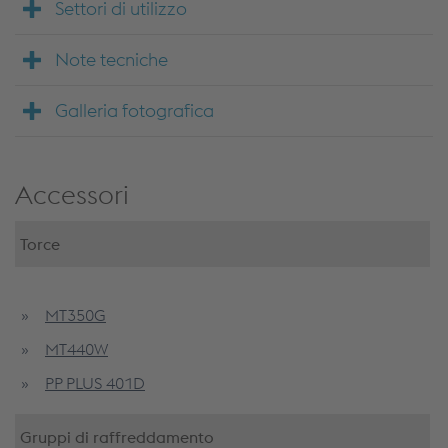
Settori di utilizzo
Note tecniche
Galleria fotografica
Accessori
Torce
MT350G
MT440W
PP PLUS 401D
Gruppi di raffreddamento