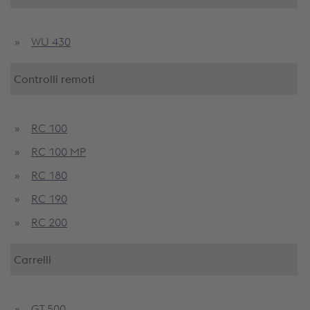
WU 430
Controlli remoti
RC 100
RC 100 MP
RC 180
RC 190
RC 200
Carrelli
GT 500