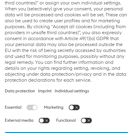
Ricerca rivenditori
Downloads
Inverter per la saldatura ad arco
PDF | 4,95 MB
Links
Assistenza e supporto
Carriera
Termini e condizioni
Code of Conduct
Compliance
Protezione dei dati
Cookie settings
Language