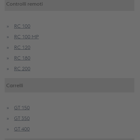
Controlli remoti
RC 100
RC 100 MP
RC 120
RC 180
RC 200
Carrelli
GT 150
GT 350
GT 400