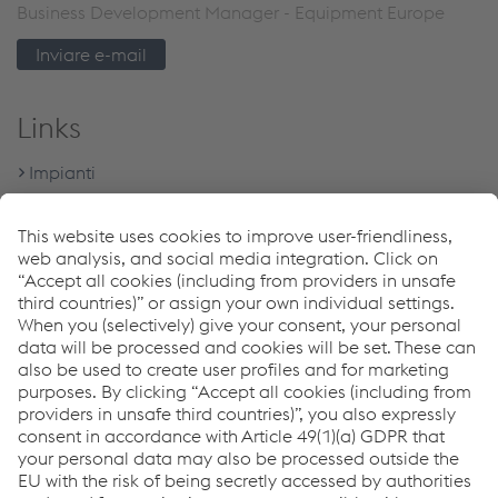
Business Development Manager - Equipment Europe
Inviare e-mail
Links
Impianti
Download Center
Programma di garanzia 5 anni Böhler Welding
Ricerca rivenditori
Downloads
Inverter per saldatura ad arco
PDF | 7,2 MB
TERRA NX - Brochure
PDF | 2,11 MB