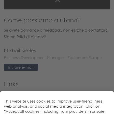
Come possiamo aiutarvi?
Se avete domande o feedback, non esitate a contattarci.
Siamo felici di aiutarvi!
Mikhail Kiselev
Business Development Manager - Equipment Europe
Inviare e-mail
Links
Impianti
Download Center
Programma di garanzia 5 anni Böhler Welding