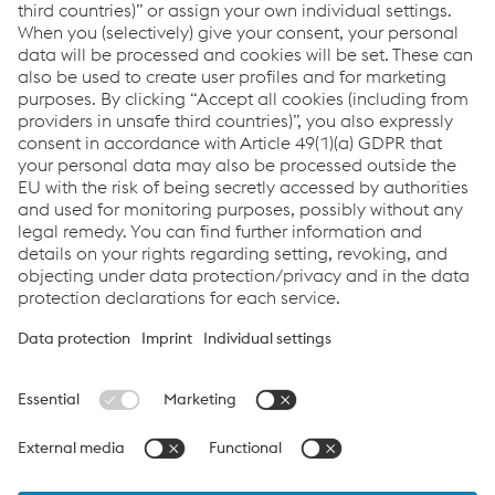
Ricerca rivenditori
Downloads
Inverter per la saldatura ad arco
PDF | 4,95 MB
Links
Assistenza e supporto
Carriera
Termini e condizioni
Code of Conduct
Compliance
Protezione dei dati
Cookie settings
Language