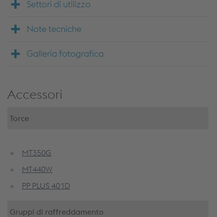
Settori di utilizzo
Note tecniche
Galleria fotografica
Accessori
Torce
MT350G
MT440W
PP PLUS 401D
Gruppi di raffreddamento