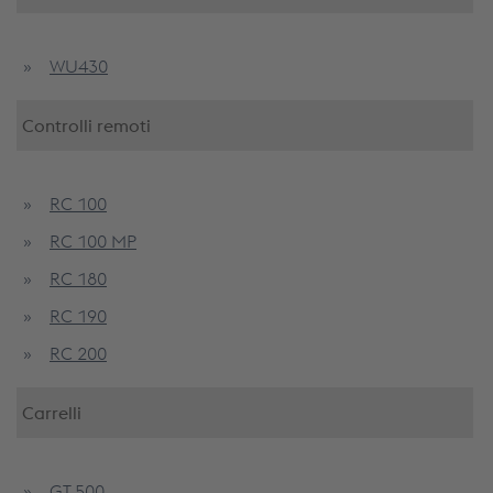
WU430
Controlli remoti
RC 100
RC 100 MP
RC 180
RC 190
RC 200
Carrelli
GT 500