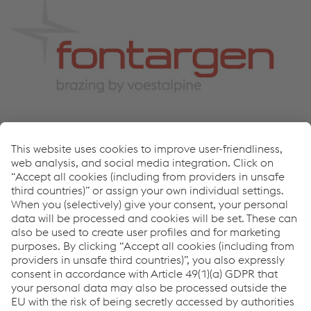
¿Cómo podemos ayudarle?
Si tiene preguntas o comentarios, no dude en ponerse en
contacto con nosotros. Estaremos encantados de
ayudarle.
Global Product Management
Enviar correo electrónico